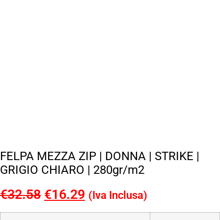
FELPA MEZZA ZIP | DONNA | STRIKE |
GRIGIO CHIARO | 280gr/m2
€
32.58
Il
€
16.29
Il
(Iva Inclusa)
prezzo
prezzo