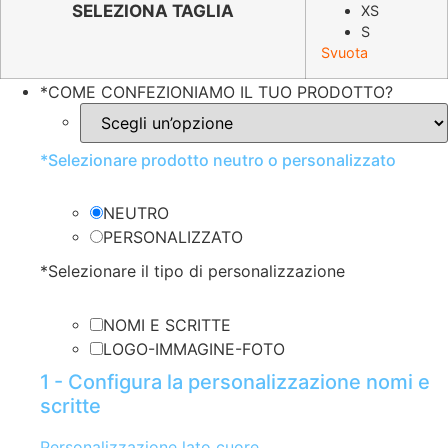
originale
attuale
SELEZIONA TAGLIA
XS
S
era:
è:
Svuota
€32.58.
€16.29.
*
COME CONFEZIONIAMO IL TUO PRODOTTO?
*
Selezionare prodotto neutro o personalizzato
NEUTRO
PERSONALIZZATO
*
Selezionare il tipo di personalizzazione
NOMI E SCRITTE
LOGO-IMMAGINE-FOTO
1 - Configura la personalizzazione nomi e
scritte
Personalizzazione lato cuore