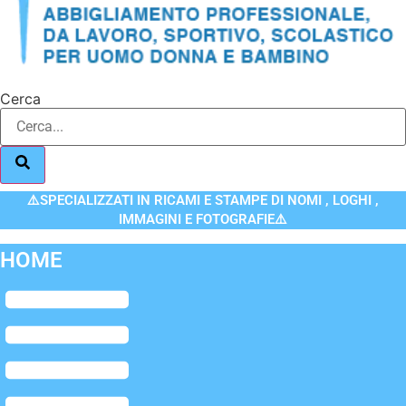
Cerca
⚠️SPECIALIZZATI IN RICAMI E STAMPE DI NOMI , LOGHI ,
IMMAGINI E FOTOGRAFIE⚠️
HOME
Flyout
Menu