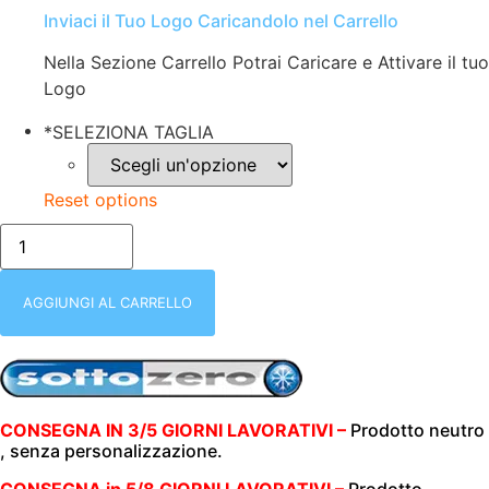
Inviaci il Tuo Logo Caricandolo nel Carrello
Nella Sezione Carrello Potrai Caricare e Attivare il tuo
Logo
*
SELEZIONA TAGLIA
Reset options
FELPA
MEZZA
ZIP
|
DONNA
AGGIUNGI AL CARRELLO
|
STRIKE
|
GRIGIO
CHIARO
|
280gr/m2
CONSEGNA IN 3/5 GIORNI LAVORATIVI –
Prodotto neutro
quantità
, senza personalizzazione.
CONSEGNA in 5/8 GIORNI LAVORATIVI –
Prodotto