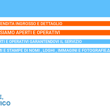
ENDITA INGROSSO E DETTAGLIO
SIAMO APERTI E OPERATIVI
TI E OPERATIVI GARANTENDOVI IL SERVIZIO
MI E STAMPE DI NOMI , LOGHI , IMMAGINI E FOTOGRAFIE⚠