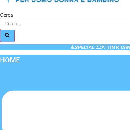
Cerca
⚠️SPECIALIZZATI IN RICA
HOME
Flyout
Menu