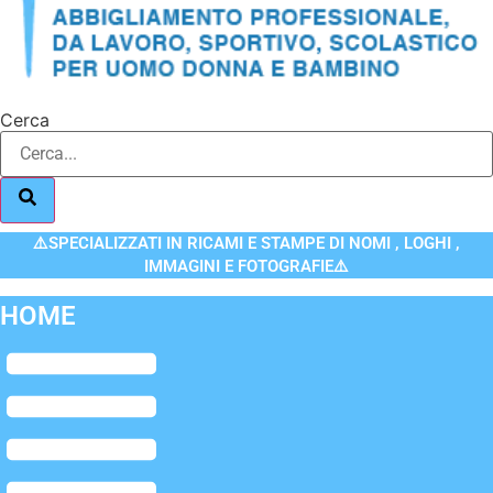
Cerca
⚠️SPECIALIZZATI IN RICAMI E STAMPE DI NOMI , LOGHI ,
IMMAGINI E FOTOGRAFIE⚠️
HOME
Flyout
Menu