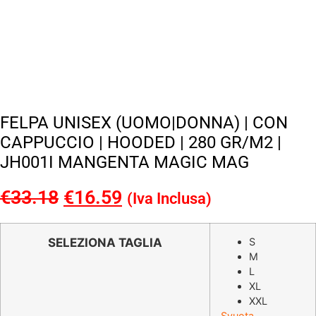
FELPA UNISEX (UOMO|DONNA) | CON
CAPPUCCIO | HOODED | 280 GR/M2 |
JH001I MANGENTA MAGIC MAG
€
33.18
Il
€
16.59
Il
(Iva Inclusa)
prezzo
prezzo
originale
attuale
SELEZIONA TAGLIA
S
M
era:
è:
L
€33.18.
€16.59.
XL
XXL
Svuota