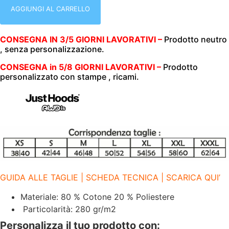
|
CON
AGGIUNGI AL CARRELLO
CAPPUCCIO
|
HOODED
CONSEGNA IN 3/5 GIORNI LAVORATIVI –
Prodotto neutro
|
, senza personalizzazione.
280
GR/M2
|
CONSEGNA in 5/8 GIORNI LAVORATIVI –
Prodotto
JH001I
personalizzato con stampe , ricami.
MANGENTA
MAGIC
MAG
quantità
GUIDA ALLE TAGLIE | SCHEDA TECNICA | SCARICA QUI’
Materiale: 80 % Cotone 20 % Poliestere
Particolarità: 280 gr/m2
Personalizza il tuo prodotto con: