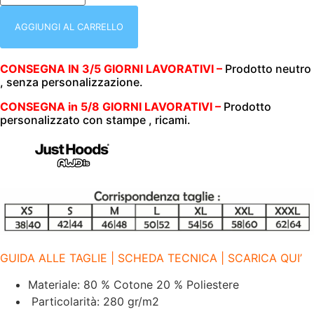
(UOMO|DONNA)
|
CON
AGGIUNGI AL CARRELLO
CAPPUCCIO
|
HOODED
CONSEGNA IN 3/5 GIORNI LAVORATIVI –
Prodotto neutro
|
, senza personalizzazione.
280
GR/M2
|
CONSEGNA in 5/8 GIORNI LAVORATIVI –
Prodotto
JH001I
personalizzato con stampe , ricami.
NEW
FRENCH
NAVY
NFN
quantità
GUIDA ALLE TAGLIE | SCHEDA TECNICA | SCARICA QUI’
Materiale: 80 % Cotone 20 % Poliestere
Particolarità: 280 gr/m2