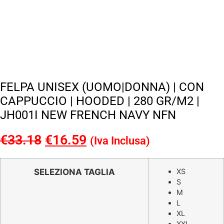
FELPA UNISEX (UOMO|DONNA) | CON
CAPPUCCIO | HOODED | 280 GR/M2 |
JH001I NEW FRENCH NAVY NFN
€
33.18
Il
€
16.59
Il
(Iva Inclusa)
prezzo
prezzo
originale
attuale
SELEZIONA TAGLIA
XS
S
era:
è:
M
€33.18.
€16.59.
L
XL
XXL