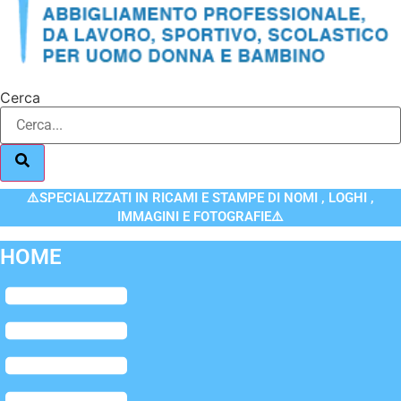
Cerca
⚠️SPECIALIZZATI IN RICAMI E STAMPE DI NOMI , LOGHI ,
IMMAGINI E FOTOGRAFIE⚠️
HOME
Flyout
Menu