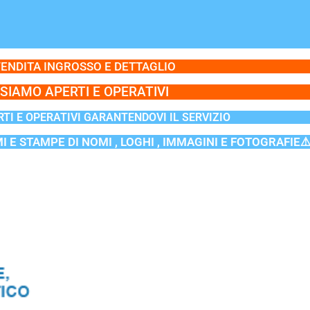
ENDITA INGROSSO E DETTAGLIO
SIAMO APERTI E OPERATIVI
TI E OPERATIVI GARANTENDOVI IL SERVIZIO
MI E STAMPE DI NOMI , LOGHI , IMMAGINI E FOTOGRAFIE⚠