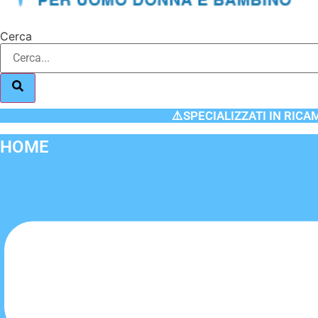
Cerca
⚠️SPECIALIZZATI IN RICA
HOME
Flyout
Menu