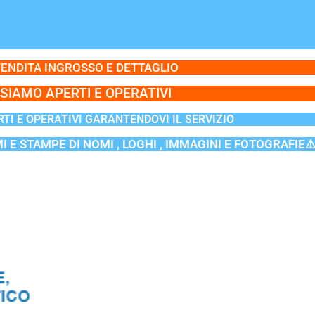
ENDITA INGROSSO E DETTAGLIO
SIAMO APERTI E OPERATIVI
TI E OPERATIVI GARANTENDOVI IL SERVIZIO
MI E STAMPE DI NOMI , LOGHI , IMMAGINI E FOTOGRAFIE⚠