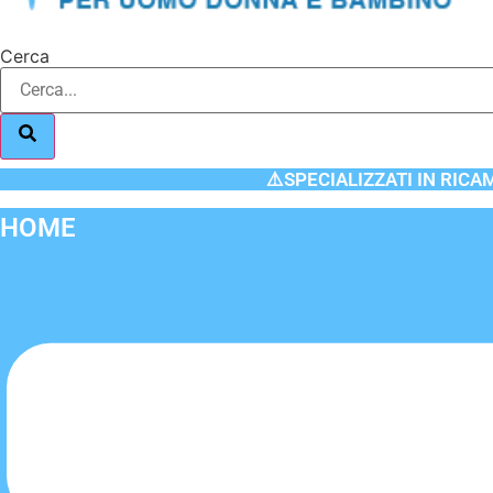
Cerca
⚠️SPECIALIZZATI IN RICA
HOME
Flyout
Menu