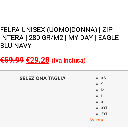
FELPA UNISEX (UOMO|DONNA) | ZIP
INTERA | 280 GR/M2 | MY DAY | EAGLE
BLU NAVY
€
59.99
Il
€
29.28
Il
(Iva Inclusa)
prezzo
prezzo
originale
attuale
SELEZIONA TAGLIA
XS
S
era:
è:
M
€59.99.
€29.28.
L
XL
XXL
3XL
Svuota