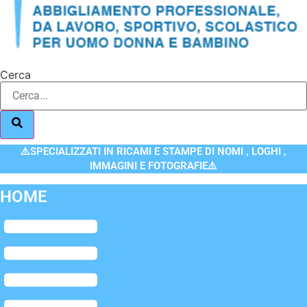
Cerca
⚠️SPECIALIZZATI IN RICAMI E STAMPE DI NOMI , LOGHI ,
IMMAGINI E FOTOGRAFIE⚠️
HOME
Flyout
Menu