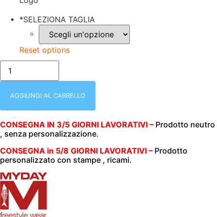
Logo
*
SELEZIONA TAGLIA
Reset options
FELPA
UNISEX
(UOMO|DONNA)
|
ZIP
AGGIUNGI AL CARRELLO
INTERA
|
280
CONSEGNA IN 3/5 GIORNI LAVORATIVI –
Prodotto neutro
GR/M2
, senza personalizzazione.
|
MY
DAY
CONSEGNA in 5/8 GIORNI LAVORATIVI –
Prodotto
|
personalizzato con stampe , ricami.
EAGLE
BLU
NAVY
quantità