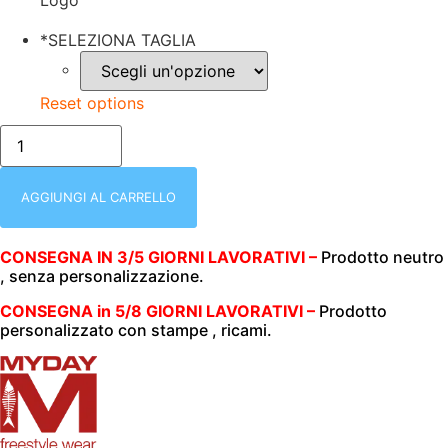
Logo
*
SELEZIONA TAGLIA
Reset options
FELPA
UNISEX
(UOMO|DONNA)
|
ZIP
AGGIUNGI AL CARRELLO
INTERA
|
280
CONSEGNA IN 3/5 GIORNI LAVORATIVI –
Prodotto neutro
GR/M2
, senza personalizzazione.
|
MY
DAY
CONSEGNA in 5/8 GIORNI LAVORATIVI –
Prodotto
|
personalizzato con stampe , ricami.
EAGLE
GRIGIO
MELANGE
quantità