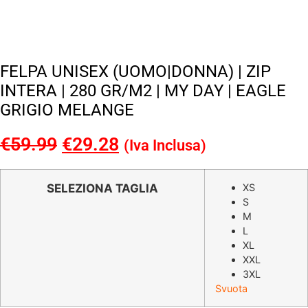
FELPA UNISEX (UOMO|DONNA) | ZIP
INTERA | 280 GR/M2 | MY DAY | EAGLE
GRIGIO MELANGE
€
59.99
Il
€
29.28
Il
(Iva Inclusa)
prezzo
prezzo
originale
attuale
SELEZIONA TAGLIA
XS
S
era:
è:
M
€59.99.
€29.28.
L
XL
XXL
3XL
Svuota