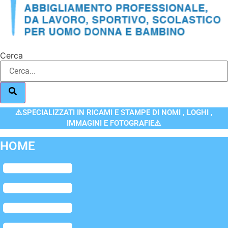
Cerca
⚠️SPECIALIZZATI IN RICAMI E STAMPE DI NOMI , LOGHI ,
IMMAGINI E FOTOGRAFIE⚠️
HOME
Flyout
Menu