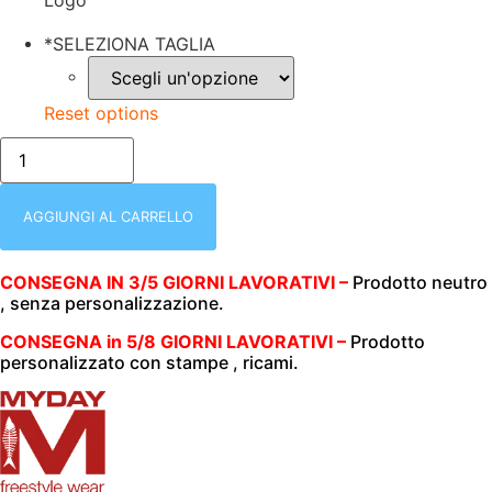
Logo
*
SELEZIONA TAGLIA
Reset options
FELPA
UNISEX
(UOMO|DONNA)
|
ZIP
AGGIUNGI AL CARRELLO
INTERA
|
300
CONSEGNA IN 3/5 GIORNI LAVORATIVI –
Prodotto neutro
GR/M2
, senza personalizzazione.
|
MY
DAY
CONSEGNA in 5/8 GIORNI LAVORATIVI –
Prodotto
|
personalizzato con stampe , ricami.
JAGGY
SPORT
BLU
ROYAL
quantità