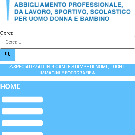
Cerca
⚠️SPECIALIZZATI IN RICAMI E STAMPE DI NOMI , LOGHI ,
IMMAGINI E FOTOGRAFIE⚠️
HOME
Flyout
Menu