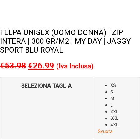
FELPA UNISEX (UOMO|DONNA) | ZIP
INTERA | 300 GR/M2 | MY DAY | JAGGY
SPORT BLU ROYAL
€
53.98
Il
€
26.99
Il
(Iva Inclusa)
prezzo
prezzo
originale
attuale
SELEZIONA TAGLIA
XS
S
era:
è:
M
€53.98.
€26.99.
L
XXL
3XL
4XL
Svuota