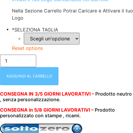
Nella Sezione Carrello Potrai Caricare e Attivare il tuo
Logo
*
SELEZIONA TAGLIA
Reset options
FELPA
UOMO
|
MEZZA
ZIP
AGGIUNGI AL CARRELLO
|
280
GR/M2
CONSEGNA IN 3/5 GIORNI LAVORATIVI –
Prodotto neutro
|
, senza personalizzazione.
SOTTOZERO
|
50200
CONSEGNA in 5/8 GIORNI LAVORATIVI –
Prodotto
BLU
personalizzato con stampe , ricami.
ROYAL
quantità