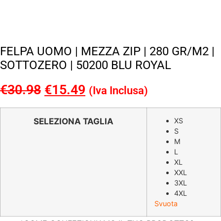
FELPA UOMO | MEZZA ZIP | 280 GR/M2 |
SOTTOZERO | 50200 BLU ROYAL
€
30.98
Il
€
15.49
Il
(Iva Inclusa)
prezzo
prezzo
originale
attuale
SELEZIONA TAGLIA
XS
S
era:
è:
M
€30.98.
€15.49.
L
XL
XXL
3XL
4XL
Svuota