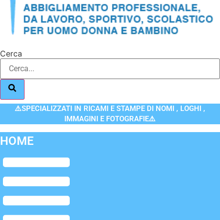
Cerca
⚠️SPECIALIZZATI IN RICAMI E STAMPE DI NOMI , LOGHI ,
IMMAGINI E FOTOGRAFIE⚠️
HOME
Flyout
Menu