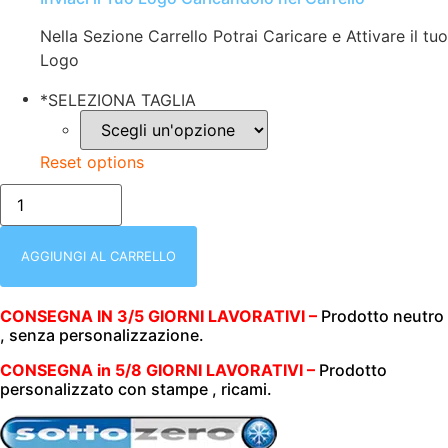
Nella Sezione Carrello Potrai Caricare e Attivare il tuo
Logo
*
SELEZIONA TAGLIA
Reset options
FELPA
UOMO
|
MEZZA
ZIP
AGGIUNGI AL CARRELLO
|
280
GR/M2
CONSEGNA IN 3/5 GIORNI LAVORATIVI –
Prodotto neutro
|
, senza personalizzazione.
SOTTOZERO
|
50200
CONSEGNA in 5/8 GIORNI LAVORATIVI –
Prodotto
SMASH
personalizzato con stampe , ricami.
ARANCIO
quantità