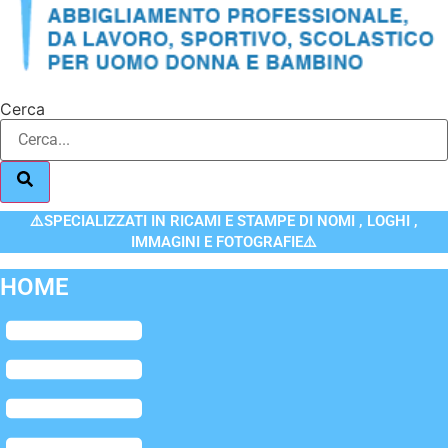
Cerca
⚠️SPECIALIZZATI IN RICAMI E STAMPE DI NOMI , LOGHI ,
IMMAGINI E FOTOGRAFIE⚠️
HOME
Flyout
Menu