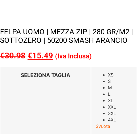
FELPA UOMO | MEZZA ZIP | 280 GR/M2 |
SOTTOZERO | 50200 SMASH ARANCIO
€
30.98
Il
€
15.49
Il
(Iva Inclusa)
prezzo
prezzo
originale
attuale
SELEZIONA TAGLIA
XS
S
era:
è:
M
€30.98.
€15.49.
L
XL
XXL
3XL
4XL
Svuota