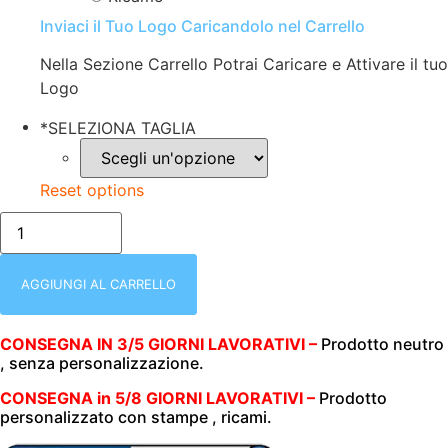
Inviaci il Tuo Logo Caricandolo nel Carrello
Nella Sezione Carrello Potrai Caricare e Attivare il tuo
Logo
*
SELEZIONA TAGLIA
Reset options
FELPA
UOMO
|
MEZZA
ZIP
AGGIUNGI AL CARRELLO
|
280
GR/M2
CONSEGNA IN 3/5 GIORNI LAVORATIVI –
Prodotto neutro
|
, senza personalizzazione.
SOTTOZERO
|
50200
CONSEGNA in 5/8 GIORNI LAVORATIVI –
Prodotto
SMASH
personalizzato con stampe , ricami.
GRIGIO
MELANGE