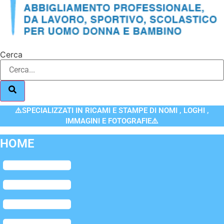
Cerca
⚠️SPECIALIZZATI IN RICAMI E STAMPE DI NOMI , LOGHI ,
IMMAGINI E FOTOGRAFIE⚠️
HOME
Flyout
Menu