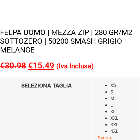
FELPA UOMO | MEZZA ZIP | 280 GR/M2 |
SOTTOZERO | 50200 SMASH GRIGIO
MELANGE
€
30.98
Il
€
15.49
Il
(Iva Inclusa)
prezzo
prezzo
originale
attuale
SELEZIONA TAGLIA
XS
S
era:
è:
M
€30.98.
€15.49.
L
XL
XXL
3XL
4XL
Svuota