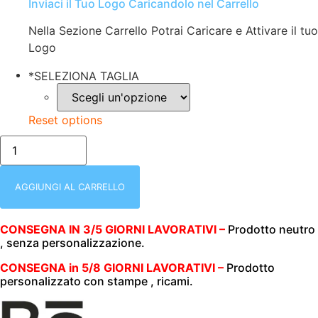
Inviaci il Tuo Logo Caricandolo nel Carrello
Nella Sezione Carrello Potrai Caricare e Attivare il tuo
Logo
*
SELEZIONA TAGLIA
Reset options
FELPA
UOMO
|
MEZZA
ZIP
AGGIUNGI AL CARRELLO
|
RAGLAN
ZIP
CONSEGNA IN 3/5 GIORNI LAVORATIVI –
Prodotto neutro
|
, senza personalizzazione.
BS
|
280
CONSEGNA in 5/8 GIORNI LAVORATIVI –
Prodotto
GR/M2
personalizzato con stampe , ricami.
|
BS330
ORANGE