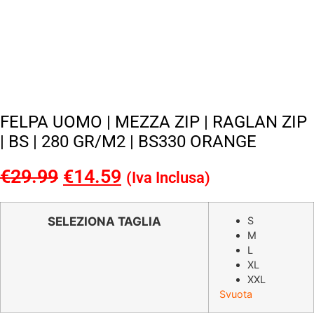
FELPA UOMO | MEZZA ZIP | RAGLAN ZIP
| BS | 280 GR/M2 | BS330 ORANGE
€
29.99
Il
€
14.59
Il
(Iva Inclusa)
prezzo
prezzo
originale
attuale
SELEZIONA TAGLIA
S
M
era:
è:
L
€29.99.
€14.59.
XL
XXL
Svuota