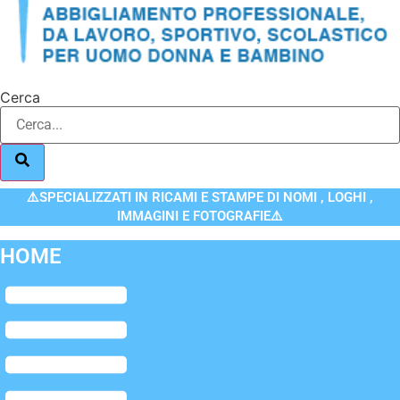
Cerca
⚠️SPECIALIZZATI IN RICAMI E STAMPE DI NOMI , LOGHI ,
IMMAGINI E FOTOGRAFIE⚠️
HOME
Flyout
Menu