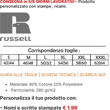
MEN'S
CONSEGNA in 5/8 GIORNI LAVORATIVI –
Prodotto
AUTHENTIC
personalizzato con stampe , ricami.
ZIPPED
HOOD
|
RUSSELL
|
JE266M
LIGHT
OXFORD
LX
quantità
GUIDA ALLE TAGLIE | SCHEDA TECNICA | SCARICA QUI’
Materiale: 80% Cotone 20% Polyestere
Particolarità: 280 gr/m2
Personalizza il tuo prodotto con:
– Nomi e scritte stampate
€ 1.99