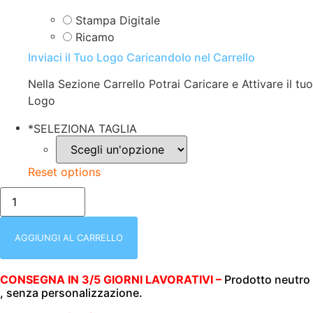
Stampa Digitale
Ricamo
Inviaci il Tuo Logo Caricandolo nel Carrello
Nella Sezione Carrello Potrai Caricare e Attivare il tuo
Logo
*
SELEZIONA TAGLIA
Reset options
FELPA
UOMO
|
ZIP
INTERA
AGGIUNGI AL CARRELLO
+
CAPPUCCIO
|
CONSEGNA IN 3/5 GIORNI LAVORATIVI –
Prodotto neutro
280
, senza personalizzazione.
GR/M2
|