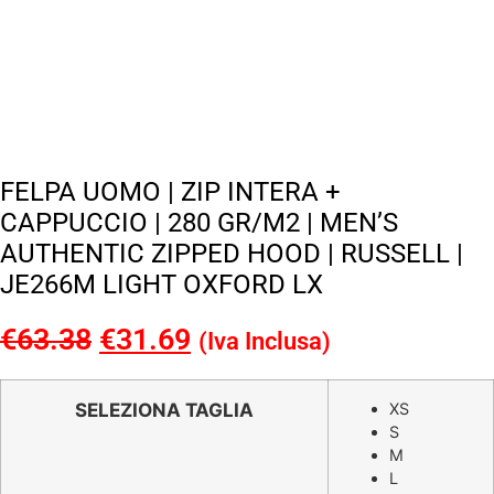
FELPA UOMO | ZIP INTERA +
CAPPUCCIO | 280 GR/M2 | MEN’S
AUTHENTIC ZIPPED HOOD | RUSSELL |
JE266M LIGHT OXFORD LX
€
63.38
Il
€
31.69
Il
(Iva Inclusa)
prezzo
prezzo
originale
attuale
SELEZIONA TAGLIA
XS
S
era:
è:
M
€63.38.
€31.69.
L