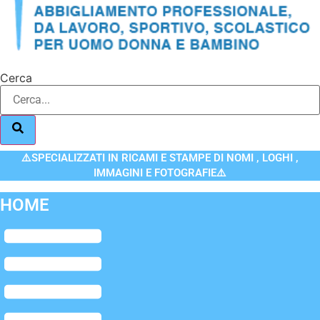
Cerca
⚠️SPECIALIZZATI IN RICAMI E STAMPE DI NOMI , LOGHI ,
IMMAGINI E FOTOGRAFIE⚠️
HOME
Flyout
Menu