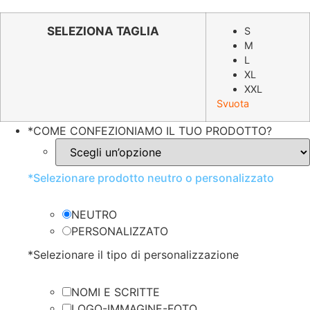
prezzo
prezzo
originale
attuale
SELEZIONA TAGLIA
S
M
era:
è:
L
€59.99.
€29.82.
XL
XXL
Svuota
*
COME CONFEZIONIAMO IL TUO PRODOTTO?
*
Selezionare prodotto neutro o personalizzato
NEUTRO
PERSONALIZZATO
*
Selezionare il tipo di personalizzazione
NOMI E SCRITTE
LOGO-IMMAGINE-FOTO