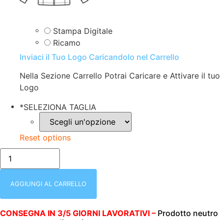
Stampa Digitale
Ricamo
Inviaci il Tuo Logo Caricandolo nel Carrello
Nella Sezione Carrello Potrai Caricare e Attivare il tuo
Logo
*
SELEZIONA TAGLIA
Reset options
FELPA
UOMO
|
ZIP
INTERA
AGGIUNGI AL CARRELLO
|
COLORE
ITALIANO
CONSEGNA IN 3/5 GIORNI LAVORATIVI –
Prodotto neutro
|