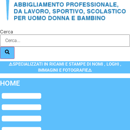
Cerca
⚠️SPECIALIZZATI IN RICAMI E STAMPE DI NOMI , LOGHI ,
IMMAGINI E FOTOGRAFIE⚠️
HOME
Flyout
Menu