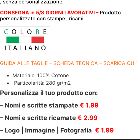
, senza personalizzazione.
280
GR/M2
|
CONSEGNA in 5/8 GIORNI LAVORATIVI –
Prodotto
100%
personalizzato con stampe , ricami.
COTONE
|
MI805
NAVY+BIANCO
quantità
GUIDA ALLE TAGLIE – SCHEDA TECNICA – SCARICA QUI’
Materiale: 100% Cotone
Particolarità: 280 gr/m2
Personalizza il tuo prodotto con:
– Nomi e scritte stampate
€ 1.99
– Nomi e scritte ricamate
€ 2.99
– Logo | Immagine | Fotografia
€ 1.99