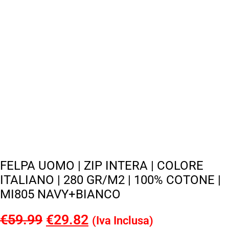
FELPA UOMO | ZIP INTERA | COLORE
ITALIANO | 280 GR/M2 | 100% COTONE |
MI805 NAVY+BIANCO
€
59.99
Il
€
29.82
Il
(Iva Inclusa)