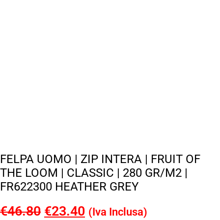
FELPA UOMO | ZIP INTERA | FRUIT OF
THE LOOM | CLASSIC | 280 GR/M2 |
FR622300 HEATHER GREY
€
46.80
Il
€
23.40
Il
(Iva Inclusa)