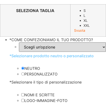
prezzo
prezzo
originale
attuale
SELEZIONA TAGLIA
S
L
era:
è:
XL
€46.80.
€23.40.
XXL
Svuota
*
COME CONFEZIONIAMO IL TUO PRODOTTO?
*
Selezionare prodotto neutro o personalizzato
NEUTRO
PERSONALIZZATO
*
Selezionare il tipo di personalizzazione
NOMI E SCRITTE
LOGO-IMMAGINE-FOTO