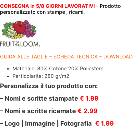
|
CLASSIC
CONSEGNA in 5/8 GIORNI LAVORATIVI –
Prodotto
|
personalizzato con stampe , ricami.
280
GR/M2
|
FR622300
HEATHER
GREY
quantità
GUIDA ALLE TAGLIE – SCHEDA TECNICA – DOWNLOAD
Materiale: 80% Cotone 20% Poliestere
Particolarità: 280 gr/m2
Personalizza il tuo prodotto con:
– Nomi e scritte stampate
€ 1.99
– Nomi e scritte ricamate
€ 2.99
– Logo | Immagine | Fotografia
€ 1.99