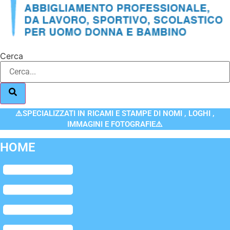
Cerca
⚠️SPECIALIZZATI IN RICAMI E STAMPE DI NOMI , LOGHI ,
IMMAGINI E FOTOGRAFIE⚠️
HOME
Flyout
Menu