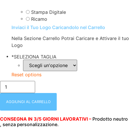
Stampa Digitale
Ricamo
Inviaci il Tuo Logo Caricandolo nel Carrello
Nella Sezione Carrello Potrai Caricare e Attivare il tuo
Logo
*
SELEZIONA TAGLIA
Reset options
FELPA
UOMO
|
ZIP
INTERA
AGGIUNGI AL CARRELLO
|
FRUIT
OF
CONSEGNA IN 3/5 GIORNI LAVORATIVI –
Prodotto neutro
THE
, senza personalizzazione.
LOOM