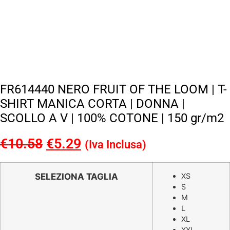
FR614440 NERO FRUIT OF THE LOOM | T-
SHIRT MANICA CORTA | DONNA |
SCOLLO A V | 100% COTONE | 150 gr/m2
€
10.58
Il
€
5.29
Il
(Iva Inclusa)
prezzo
prezzo
originale
attuale
SELEZIONA TAGLIA
XS
S
era:
è:
M
€10.58.
€5.29.
L
XL
XXL