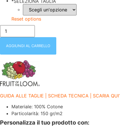
*
SELEZIONA TAGLIA
Reset options
FR614440
NERO
FRUIT
OF
THE
AGGIUNGI AL CARRELLO
LOOM
|
T-
SHIRT
MANICA
CORTA
|
DONNA
|
SCOLLO
GUIDA ALLE TAGLIE | SCHEDA TECNICA | SCARIA QUI’
A
V
|
Materiale: 100% Cotone
100%
Particolarità: 150 gr/m2
COTONE
|
Personalizza il tuo prodotto con:
150