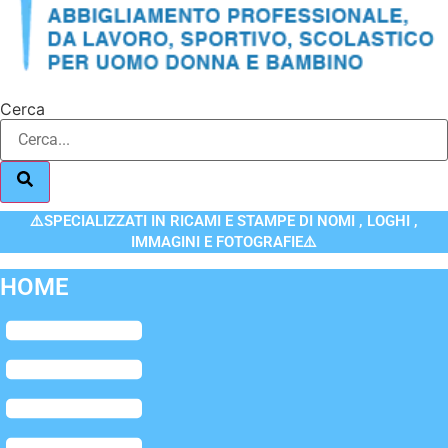
Cerca
⚠️SPECIALIZZATI IN RICAMI E STAMPE DI NOMI , LOGHI ,
IMMAGINI E FOTOGRAFIE⚠️
HOME
Flyout
Menu