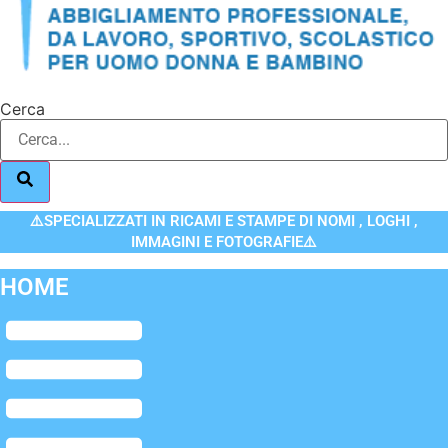
Cerca
⚠️SPECIALIZZATI IN RICAMI E STAMPE DI NOMI , LOGHI ,
IMMAGINI E FOTOGRAFIE⚠️
HOME
Flyout
Menu