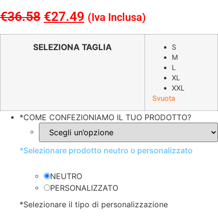
€
36.58
Il
€
27.49
Il
(Iva Inclusa)
prezzo
prezzo
originale
attuale
SELEZIONA TAGLIA
S
M
era:
è:
L
€36.58.
€27.49.
XL
XXL
Svuota
*
COME CONFEZIONIAMO IL TUO PRODOTTO?
*
Selezionare prodotto neutro o personalizzato
NEUTRO
PERSONALIZZATO
*
Selezionare il tipo di personalizzazione