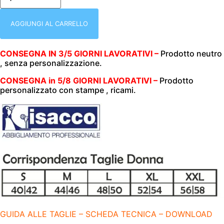
BOTTONI
A
PRESSIONE
AGGIUNGI AL CARRELLO
|
NERO
|
CONSEGNA IN 3/5 GIORNI LAVORATIVI –
Prodotto neutro
195
, senza personalizzazione.
GR/M2
|
ISACCO
CONSEGNA in 5/8 GIORNI LAVORATIVI –
Prodotto
|
personalizzato con stampe , ricami.
057541
quantità
GUIDA ALLE TAGLIE – SCHEDA TECNICA – DOWNLOAD