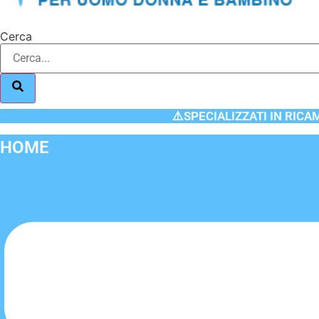
Cerca
⚠️SPECIALIZZATI IN RICA
HOME
Flyout
Menu