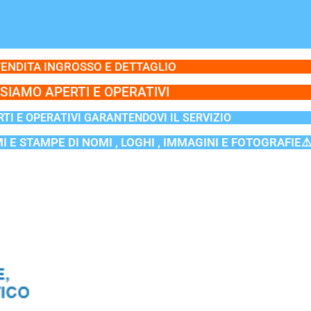
ENDITA INGROSSO E DETTAGLIO
SIAMO APERTI E OPERATIVI
TI E OPERATIVI GARANTENDOVI IL SERVIZIO
MI E STAMPE DI NOMI , LOGHI , IMMAGINI E FOTOGRAFIE⚠