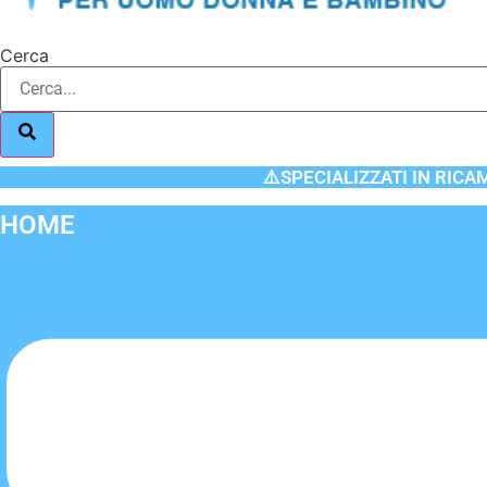
Cerca
⚠️SPECIALIZZATI IN RICA
HOME
Flyout
Menu