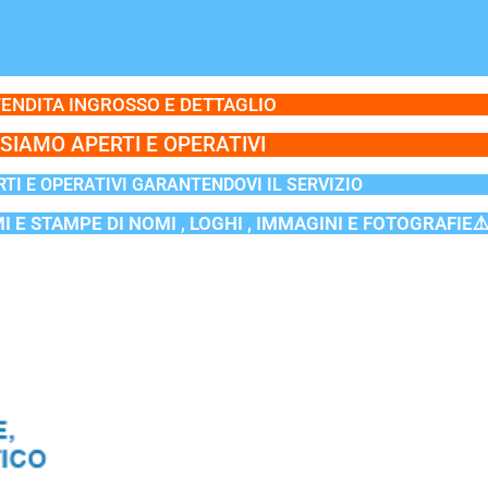
ENDITA INGROSSO E DETTAGLIO
SIAMO APERTI E OPERATIVI
TI E OPERATIVI GARANTENDOVI IL SERVIZIO
MI E STAMPE DI NOMI , LOGHI , IMMAGINI E FOTOGRAFIE⚠