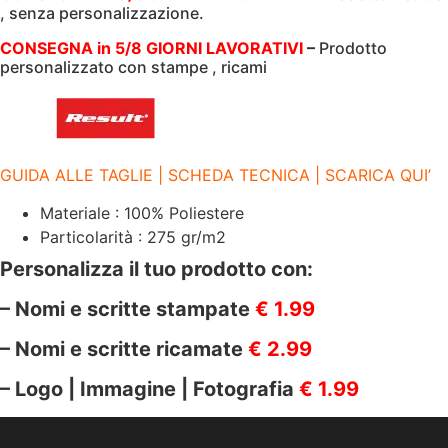
, senza personalizzazione.
TASCHE
LATERALI
|
CONSEGNA in 5/8 GIORNI LAVORATIVI
–
Prodotto
280
personalizzato con stampe , ricami
GR/M2
|
PRINTABLE
BODYWARMER
|
RER232M
YELLOW/BLACK
GUIDA ALLE TAGLIE | SCHEDA TECNICA | SCARICA QUI’
quantità
Materiale : 100% Poliestere
Particolarità : 275 gr/m2
Personalizza il tuo prodotto con:
– Nomi e scritte stampate
€ 1.99
– Nomi e scritte ricamate
€ 2.99
– Logo | Immagine | Fotografia
€ 1.99