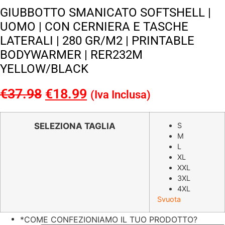
GIUBBOTTO SMANICATO SOFTSHELL |
UOMO | CON CERNIERA E TASCHE
LATERALI | 280 GR/M2 | PRINTABLE
BODYWARMER | RER232M
YELLOW/BLACK
€
37.98
Il
€
18.99
Il
(Iva Inclusa)
prezzo
prezzo
originale
attuale
SELEZIONA TAGLIA
S
M
era:
è:
L
€37.98.
€18.99.
XL
XXL
3XL
4XL
Svuota
*
COME CONFEZIONIAMO IL TUO PRODOTTO?