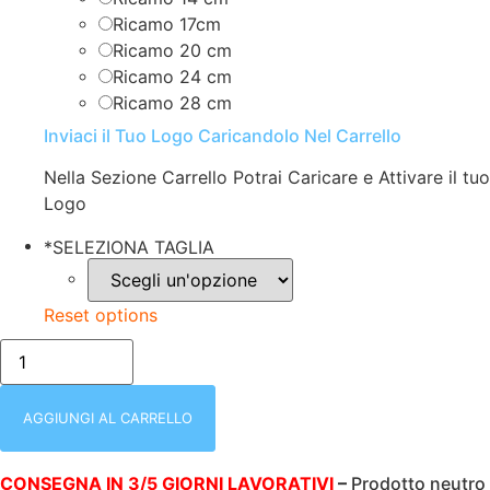
Ricamo 17cm
Ricamo 20 cm
Ricamo 24 cm
Ricamo 28 cm
Inviaci il Tuo Logo Caricandolo Nel Carrello
Nella Sezione Carrello Potrai Caricare e Attivare il tuo
Logo
*
SELEZIONA TAGLIA
Reset options
GIUBBOTTO
SMANICATO
SOFTSHELL
|
UOMO
AGGIUNGI AL CARRELLO
|
CON
CERNIERA
CONSEGNA IN 3/5 GIORNI LAVORATIVI
–
Prodotto neutro
E