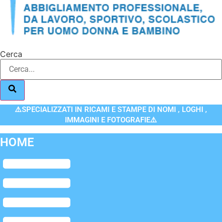
Cerca
⚠️SPECIALIZZATI IN RICAMI E STAMPE DI NOMI , LOGHI ,
IMMAGINI E FOTOGRAFIE⚠️
HOME
Flyout
Menu