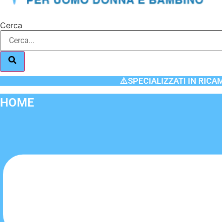
Cerca
⚠️SPECIALIZZATI IN RICA
HOME
Flyout
Menu