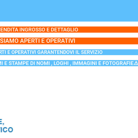
ENDITA INGROSSO E DETTAGLIO
SIAMO APERTI E OPERATIVI
TI E OPERATIVI GARANTENDOVI IL SERVIZIO
MI E STAMPE DI NOMI , LOGHI , IMMAGINI E FOTOGRAFIE⚠