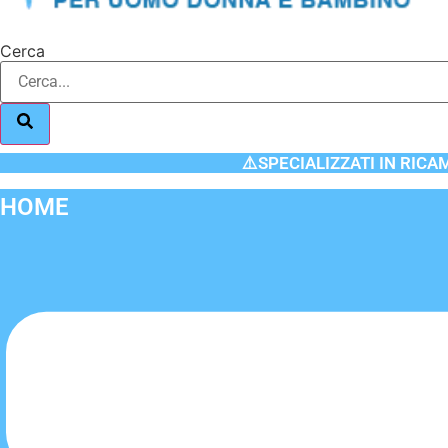
Cerca
⚠️SPECIALIZZATI IN RICA
HOME
Flyout
Menu