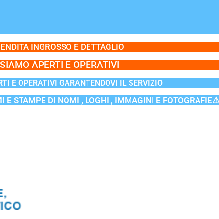
ENDITA INGROSSO E DETTAGLIO
SIAMO APERTI E OPERATIVI
TI E OPERATIVI GARANTENDOVI IL SERVIZIO
MI E STAMPE DI NOMI , LOGHI , IMMAGINI E FOTOGRAFIE⚠