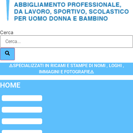
Cerca
⚠️SPECIALIZZATI IN RICAMI E STAMPE DI NOMI , LOGHI ,
IMMAGINI E FOTOGRAFIE⚠️
HOME
Flyout
Menu