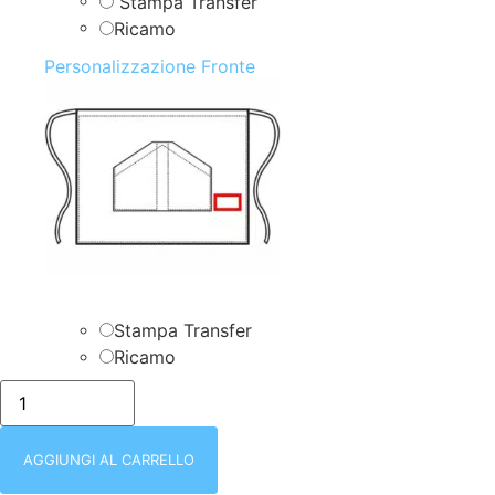
Stampa Transfer
Ricamo
Personalizzazione Fronte
Stampa Transfer
Ricamo
GREMBIULE
CON
2
TASCHE
|
AGGIUNGI AL CARRELLO
ORLEANS
|