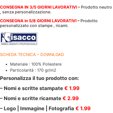
LINCOLN
CONSEGNA IN 3/5 GIORNI LAVORATIVI
–
Prodotto neutro
|
, senza personalizzazione.
170
GR/M2
|
CONSEGNA in 5/8 GIORNI LAVORATIVI
–
Prodotto
72X46
personalizzato con stampe , ricami.
CM
|
ISACCO
|
086619
quantità
SCHEDA TECNICA – DOWNLOAD
Materiale : 100% Poliestere
Particolarità : 170 gr/m2
Personalizza il tuo prodotto con:
– Nomi e scritte stampate
€ 1.99
– Nomi e scritte ricamate
€ 2.99
– Logo | Immagine | Fotografia
€ 1.99