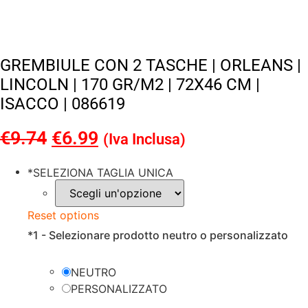
GREMBIULE CON 2 TASCHE | ORLEANS |
LINCOLN | 170 GR/M2 | 72X46 CM |
ISACCO | 086619
€
9.74
Il
€
6.99
Il
(Iva Inclusa)
prezzo
prezzo
*
SELEZIONA TAGLIA UNICA
originale
attuale
era:
è:
Reset options
€9.74.
€6.99.
*
1 - Selezionare prodotto neutro o personalizzato
NEUTRO
PERSONALIZZATO