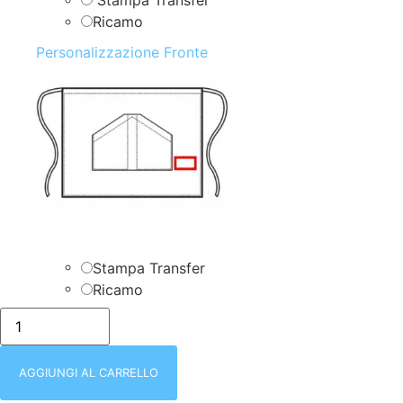
Stampa Transfer
Ricamo
Personalizzazione Fronte
Stampa Transfer
Ricamo
GREMBIULE
CON
2
TASCHE
|
AGGIUNGI AL CARRELLO
ORLEANS
|