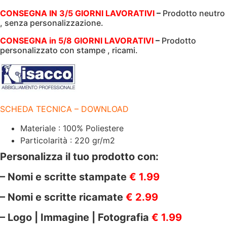
SOLE
CONSEGNA IN 3/5 GIORNI LAVORATIVI
–
Prodotto neutro
|
, senza personalizzazione.
220
GR/M2
|
CONSEGNA in 5/8 GIORNI LAVORATIVI
–
Prodotto
72X46
personalizzato con stampe , ricami.
CM
|
ISACCO
|
086614
quantità
SCHEDA TECNICA – DOWNLOAD
Materiale : 100% Poliestere
Particolarità : 220 gr/m2
Personalizza il tuo prodotto con:
– Nomi e scritte stampate
€ 1.99
– Nomi e scritte ricamate
€ 2.99
– Logo | Immagine | Fotografia
€ 1.99