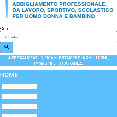
Cerca
⚠️SPECIALIZZATI IN RICAMI E STAMPE DI NOMI , LOGHI ,
IMMAGINI E FOTOGRAFIE⚠️
HOME
Flyout
Menu