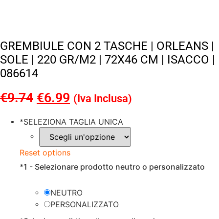
GREMBIULE CON 2 TASCHE | ORLEANS |
SOLE | 220 GR/M2 | 72X46 CM | ISACCO |
086614
€
9.74
Il
€
6.99
Il
(Iva Inclusa)
prezzo
prezzo
*
SELEZIONA TAGLIA UNICA
originale
attuale
era:
è:
Reset options
€9.74.
€6.99.
*
1 - Selezionare prodotto neutro o personalizzato
NEUTRO
PERSONALIZZATO