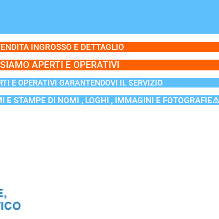
ENDITA INGROSSO E DETTAGLIO
SIAMO APERTI E OPERATIVI
TI E OPERATIVI GARANTENDOVI IL SERVIZIO
MI E STAMPE DI NOMI , LOGHI , IMMAGINI E FOTOGRAFIE⚠