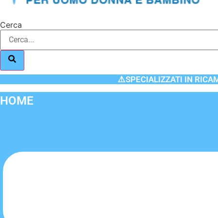
Cerca
⚠️SPECIALIZZATI IN RICA
HOME
Flyout
Menu