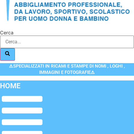
Cerca
⚠️SPECIALIZZATI IN RICAMI E STAMPE DI NOMI , LOGHI ,
IMMAGINI E FOTOGRAFIE⚠️
HOME
Flyout
Menu