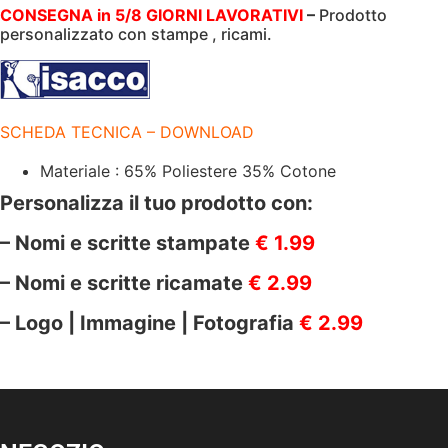
|
CONSEGNA in 5/8 GIORNI LAVORATIVI
–
Prodotto
195
personalizzato con stampe , ricami.
GR/M2
|
ISACCO
|
087728
/
SCHEDA TECNICA – DOWNLOAD
quantità
Materiale : 65% Poliestere 35% Cotone
Personalizza il tuo prodotto con:
– Nomi e scritte stampate
€ 1.99
– Nomi e scritte ricamate
€ 2.99
– Logo | Immagine | Fotografia
€ 2.99