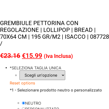
GREMBIULE PETTORINA CON
REGOLAZIONE | LOLLIPOP | BREAD |
70X64 CM | 195 GR/M2 | ISACCO | 087728
/
€
23.16
Il
€
15.99
Il
(Iva Inclusa)
prezzo
prezzo
*
SELEZIONA TAGLIA UNICA
originale
attuale
era:
è:
Reset options
€23.16.
€15.99.
*
1 - Selezionare prodotto neutro o personalizzato
NEUTRO
PERSONALIZZATO