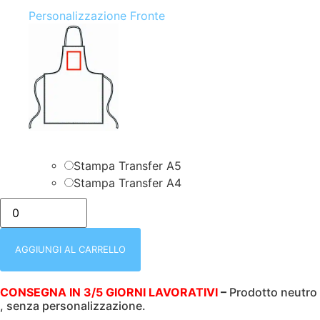
Personalizzazione Fronte
Stampa Transfer A5
Stampa Transfer A4
GREMBIULE
PETTORINA
CON
REGOLAZIONE
|
AGGIUNGI AL CARRELLO
LOLLIPOP
|
BREAD
CONSEGNA IN 3/5 GIORNI LAVORATIVI
–
Prodotto neutro
|
, senza personalizzazione.
70X64
CM