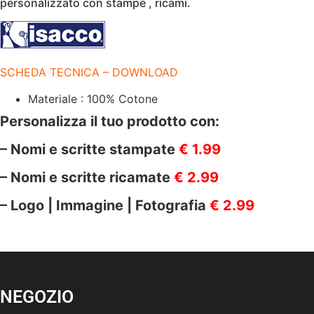
personalizzato con stampe , ricami.
GR/M2
|
ISACCO
|
088677
quantità
SCHEDA TECNICA – DOWNLOAD
Materiale : 100% Cotone
Personalizza il tuo prodotto con:
– Nomi e scritte stampate
€ 1.99
– Nomi e scritte ricamate
€ 2.99
– Logo | Immagine | Fotografia
€ 2.99
NEGOZIO