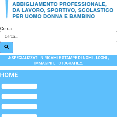
Cerca
⚠️SPECIALIZZATI IN RICAMI E STAMPE DI NOMI , LOGHI ,
IMMAGINI E FOTOGRAFIE⚠️
HOME
Flyout
Menu