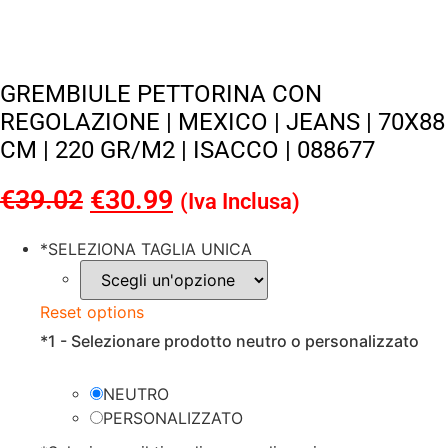
GREMBIULE PETTORINA CON
REGOLAZIONE | MEXICO | JEANS | 70X88
CM | 220 GR/M2 | ISACCO | 088677
€
39.02
Il
€
30.99
Il
(Iva Inclusa)
prezzo
prezzo
*
SELEZIONA TAGLIA UNICA
originale
attuale
era:
è:
Reset options
€39.02.
€30.99.
*
1 - Selezionare prodotto neutro o personalizzato
NEUTRO
PERSONALIZZATO