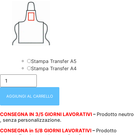
Stampa Transfer A5
Stampa Transfer A4
GREMBIULE
PETTORINA
CON
REGOLAZIONE
|
AGGIUNGI AL CARRELLO
MEXICO
|
JEANS
CONSEGNA IN 3/5 GIORNI LAVORATIVI
–
Prodotto neutro
|
, senza personalizzazione.
70X88
CM
|
CONSEGNA in 5/8 GIORNI LAVORATIVI
–
Prodotto
220