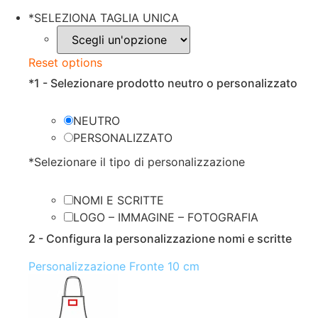
prezzo
prezzo
*
SELEZIONA TAGLIA UNICA
originale
attuale
era:
è:
Reset options
€12.99.
€10.99.
*
1 - Selezionare prodotto neutro o personalizzato
NEUTRO
PERSONALIZZATO
*
Selezionare il tipo di personalizzazione
NOMI E SCRITTE
LOGO – IMMAGINE – FOTOGRAFIA
2 - Configura la personalizzazione nomi e scritte
Personalizzazione Fronte 10 cm