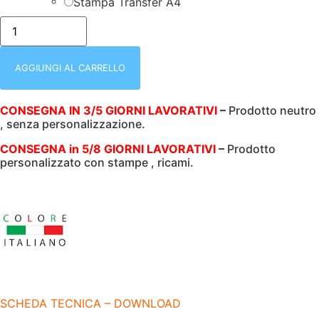
Stampa Transfer A4
GREMBIULE
PETTORINA
|
CON
REGOLAZIONE
AGGIUNGI AL CARRELLO
|
ROSSO
|
CONSEGNA IN 3/5 GIORNI LAVORATIVI
–
Prodotto neutro
75X90
, senza personalizzazione.
CM
|
240
CONSEGNA in 5/8 GIORNI LAVORATIVI
–
Prodotto
GR/M2
personalizzato con stampe , ricami.
|
COLORE
ITALIANO
|
MI050
quantità
SCHEDA TECNICA – DOWNLOAD