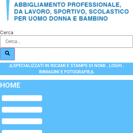
Cerca
⚠️SPECIALIZZATI IN RICAMI E STAMPE DI NOMI , LOGHI ,
IMMAGINI E FOTOGRAFIE⚠️
HOME
Flyout
Menu