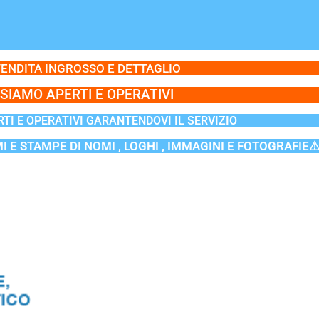
ENDITA INGROSSO E DETTAGLIO
SIAMO APERTI E OPERATIVI
TI E OPERATIVI GARANTENDOVI IL SERVIZIO
MI E STAMPE DI NOMI , LOGHI , IMMAGINI E FOTOGRAFIE⚠