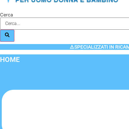
Cerca
⚠️SPECIALIZZATI IN RICA
HOME
Flyout
Menu