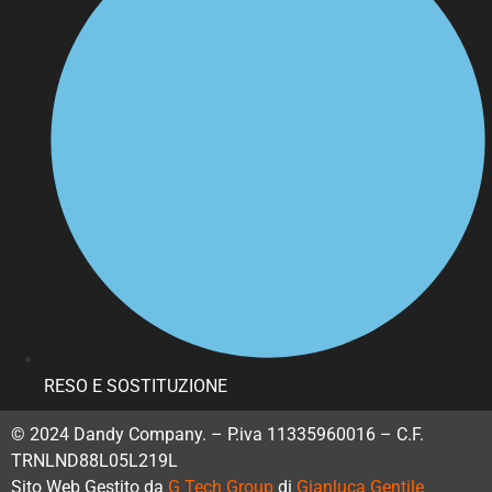
RESO E SOSTITUZIONE
© 2024 Dandy Company. – P.iva 11335960016 – C.F.
TRNLND88L05L219L
Sito Web Gestito da
G Tech Group
di
Gianluca Gentile