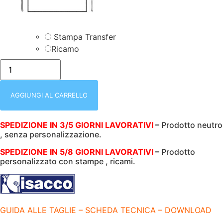
Stampa Transfer
Ricamo
XX/GREMBIULE
SOMMELIER
|
NERO
|
AGGIUNGI AL CARRELLO
CON
REGOLAZIONE
|
SPEDIZIONE IN 3/5 GIORNI LAVORATIVI
–
Prodotto neutro
220GR/M2
, senza personalizzazione.
|
101
X
SPEDIZIONE IN 5/8 GIORNI LAVORATIVI
–
Prodotto
96
personalizzato con stampe , ricami.
CM
|
ISACCO
|
049001
quantità
GUIDA ALLE TAGLIE – SCHEDA TECNICA – DOWNLOAD