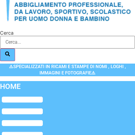
Cerca
⚠️SPECIALIZZATI IN RICAMI E STAMPE DI NOMI , LOGHI ,
IMMAGINI E FOTOGRAFIE⚠️
HOME
Flyout
Menu