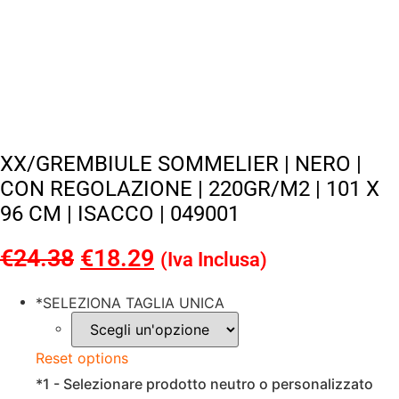
XX/GREMBIULE SOMMELIER | NERO |
CON REGOLAZIONE | 220GR/M2 | 101 X
96 CM | ISACCO | 049001
€
24.38
Il
€
18.29
Il
(Iva Inclusa)
prezzo
prezzo
*
SELEZIONA TAGLIA UNICA
originale
attuale
era:
è:
Reset options
€24.38.
€18.29.
*
1 - Selezionare prodotto neutro o personalizzato