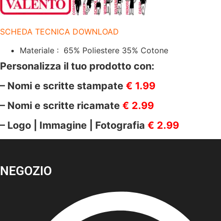
X
70
CM
|
SCHEDA TECNICA DOWNLOAD
VALENTO
|
CABERNET
Materiale : 65% Poliestere 35% Cotone
NERO
quantità
Personalizza il tuo prodotto con:
– Nomi e scritte stampate
€ 1.99
– Nomi e scritte ricamate
€ 2.99
– Logo | Immagine | Fotografia
€ 2.99
NEGOZIO