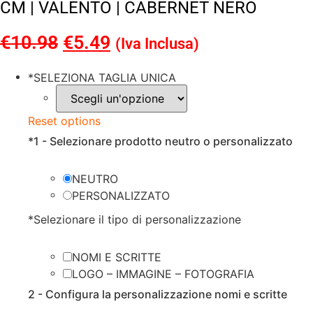
CM | VALENTO | CABERNET NERO
€
10.98
Il
€
5.49
Il
(Iva Inclusa)
prezzo
prezzo
*
SELEZIONA TAGLIA UNICA
originale
attuale
era:
è:
Reset options
€10.98.
€5.49.
*
1 - Selezionare prodotto neutro o personalizzato
NEUTRO
PERSONALIZZATO
*
Selezionare il tipo di personalizzazione
NOMI E SCRITTE
LOGO – IMMAGINE – FOTOGRAFIA
2 - Configura la personalizzazione nomi e scritte