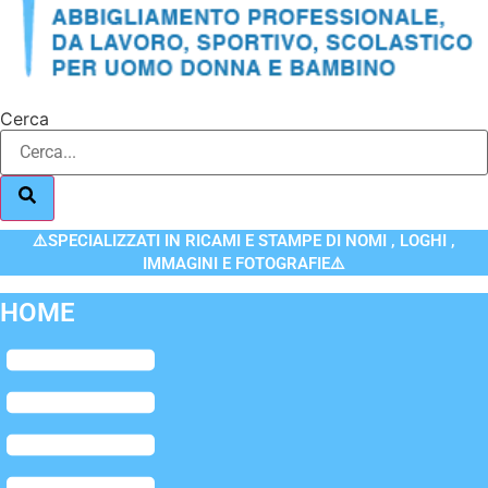
Cerca
⚠️SPECIALIZZATI IN RICAMI E STAMPE DI NOMI , LOGHI ,
IMMAGINI E FOTOGRAFIE⚠️
HOME
Flyout
Menu