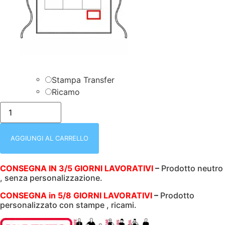
Stampa Transfer
Ricamo
GREMBIULE
VITA
|
MEDIO
|
AGGIUNGI AL CARRELLO
CON
3
TASCHE
CONSEGNA IN 3/5 GIORNI LAVORATIVI
–
Prodotto neutro
|
, senza personalizzazione.
NERO
|
200
CONSEGNA in 5/8 GIORNI LAVORATIVI
–
Prodotto
GR/M2
personalizzato con stampe , ricami.
|
65