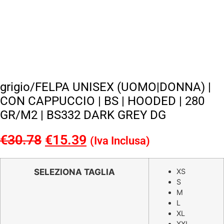
grigio/FELPA UNISEX (UOMO|DONNA) |
CON CAPPUCCIO | BS | HOODED | 280
GR/M2 | BS332 DARK GREY DG
€
30.78
Il
€
15.39
Il
(Iva Inclusa)
prezzo
prezzo
originale
attuale
SELEZIONA TAGLIA
XS
S
era:
è:
M
€30.78.
€15.39.
L
XL
XXL