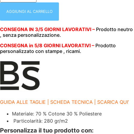
(UOMO|DONNA)
|
CON
AGGIUNGI AL CARRELLO
CAPPUCCIO
|
BS
CONSEGNA IN 3/5 GIORNI LAVORATIVI –
Prodotto neutro
|
, senza personalizzazione.
HOODED
|
280
CONSEGNA in 5/8 GIORNI LAVORATIVI –
Prodotto
GR/M2
personalizzato con stampe , ricami.
|
BS332
DARK
GREY
DG
quantità
GUIDA ALLE TAGLIE | SCHEDA TECNICA | SCARICA QUI’
Materiale: 70 % Cotone 30 % Poliestere
Particolarità: 280 gr/m2
Personalizza il tuo prodotto con: