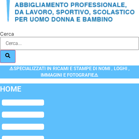
Cerca
⚠️SPECIALIZZATI IN RICAMI E STAMPE DI NOMI , LOGHI ,
IMMAGINI E FOTOGRAFIE⚠️
HOME
Flyout
Menu