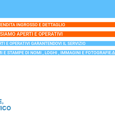
ENDITA INGROSSO E DETTAGLIO
SIAMO APERTI E OPERATIVI
TI E OPERATIVI GARANTENDOVI IL SERVIZIO
MI E STAMPE DI NOMI , LOGHI , IMMAGINI E FOTOGRAFIE⚠