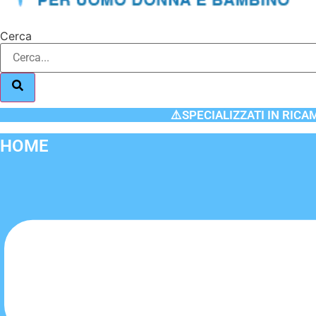
Cerca
⚠️SPECIALIZZATI IN RICA
HOME
Flyout
Menu