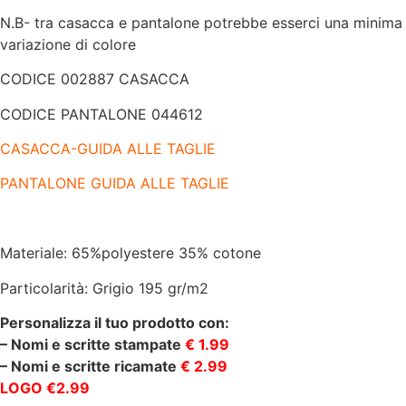
|
N.B- tra casacca e pantalone potrebbe esserci una minima
195
gr/m2
variazione di colore
quantità
CODICE 002887 CASACCA
CODICE PANTALONE 044612
CASACCA-GUIDA ALLE TAGLIE
PANTALONE GUIDA ALLE TAGLIE
Materiale: 65%polyestere 35% cotone
Particolarità: Grigio 195 gr/m2
Personalizza il tuo prodotto con:
– Nomi e scritte stampate
€ 1.99
– Nomi e scritte ricamate
€ 2.99
LOGO €2.99