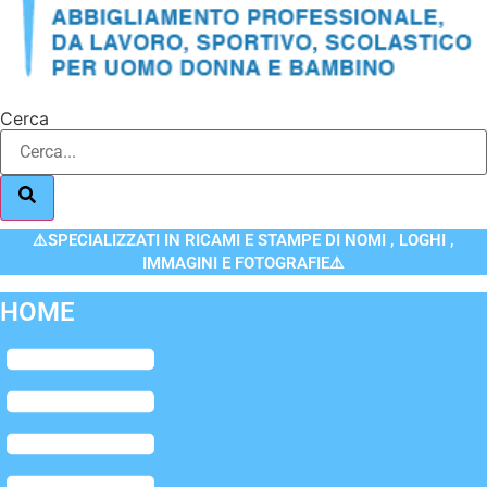
Cerca
⚠️SPECIALIZZATI IN RICAMI E STAMPE DI NOMI , LOGHI ,
IMMAGINI E FOTOGRAFIE⚠️
HOME
Flyout
Menu