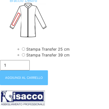
Braccio Destro
Stampa Transfer 25 cm
Stampa Transfer 39 cm
ISACCO-
002887-
COMPLETO-
PANTALONE+CASACCA
PORTOFINO
AGGIUNGI AL CARRELLO
GRIGIO
DONNA
MANICA
LUNGA
|
BOTTONI
A
PRESSIONE