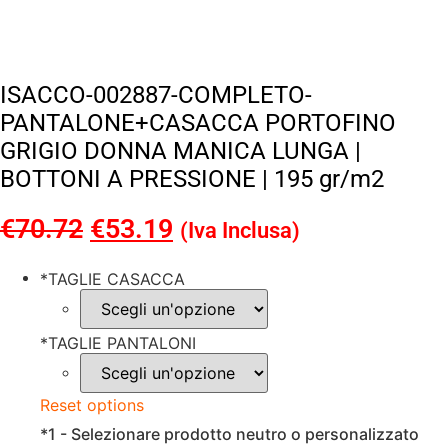
ISACCO-002887-COMPLETO-
PANTALONE+CASACCA PORTOFINO
GRIGIO DONNA MANICA LUNGA |
BOTTONI A PRESSIONE | 195 gr/m2
€
70.72
Il
€
53.19
Il
(Iva Inclusa)
prezzo
prezzo
*
TAGLIE CASACCA
originale
attuale
era:
è:
*
TAGLIE PANTALONI
€70.72.
€53.19.
Reset options
*
1 - Selezionare prodotto neutro o personalizzato