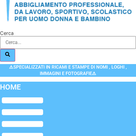
Cerca
⚠️SPECIALIZZATI IN RICAMI E STAMPE DI NOMI , LOGHI ,
IMMAGINI E FOTOGRAFIE⚠️
HOME
Flyout
Menu