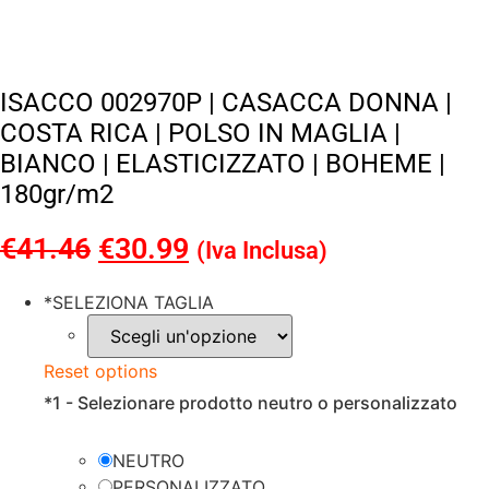
ISACCO 002970P | CASACCA DONNA |
COSTA RICA | POLSO IN MAGLIA |
BIANCO | ELASTICIZZATO | BOHEME |
180gr/m2
€
41.46
Il
€
30.99
Il
(Iva Inclusa)
prezzo
prezzo
*
SELEZIONA TAGLIA
originale
attuale
era:
è:
Reset options
€41.46.
€30.99.
*
1 - Selezionare prodotto neutro o personalizzato
NEUTRO
PERSONALIZZATO