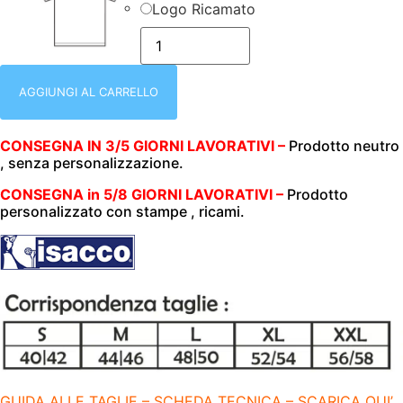
Logo Ricamato
ISACCO
002970P
|
CASACCA
DONNA
AGGIUNGI AL CARRELLO
|
COSTA
RICA
CONSEGNA IN 3/5 GIORNI LAVORATIVI –
Prodotto neutro
|
, senza personalizzazione.
POLSO
IN
MAGLIA
CONSEGNA in 5/8 GIORNI LAVORATIVI –
Prodotto
|
personalizzato con stampe , ricami.
BIANCO
|
ELASTICIZZATO
|
BOHEME
|
180gr/m2
quantità
GUIDA ALLE TAGLIE – SCHEDA TECNICA – SCARICA QUI’