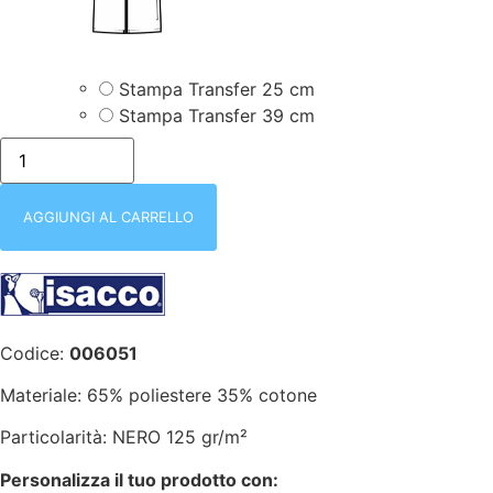
Stampa Transfer 25 cm
Stampa Transfer 39 cm
isacco-
006051-
KIMONO
TONGA
NERO
AGGIUNGI AL CARRELLO
|
65%
POLIESTERE
35%
COTONE
quantità
Codice:
006051
Materiale: 65% poliestere 35% cotone
Particolarità: NERO 125 gr/m²
Personalizza il tuo prodotto con: