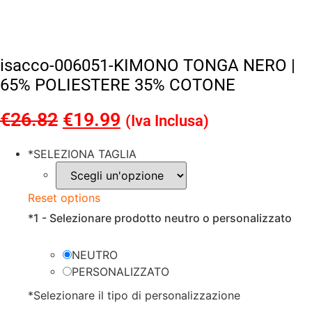
isacco-006051-KIMONO TONGA NERO |
65% POLIESTERE 35% COTONE
€
26.82
Il
€
19.99
Il
(Iva Inclusa)
prezzo
prezzo
*
SELEZIONA TAGLIA
originale
attuale
era:
è:
Reset options
€26.82.
€19.99.
*
1 - Selezionare prodotto neutro o personalizzato
NEUTRO
PERSONALIZZATO
*
Selezionare il tipo di personalizzazione