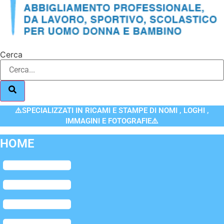
Cerca
⚠️SPECIALIZZATI IN RICAMI E STAMPE DI NOMI , LOGHI ,
IMMAGINI E FOTOGRAFIE⚠️
HOME
Flyout
Menu