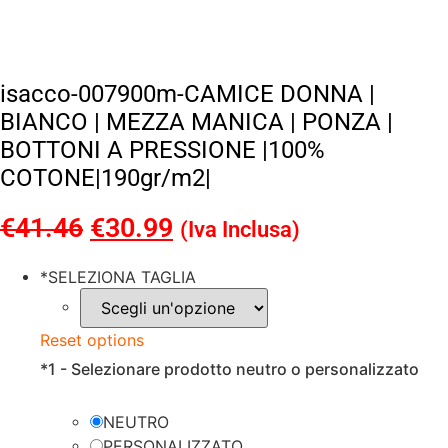
isacco-007900m-CAMICE DONNA |
BIANCO | MEZZA MANICA | PONZA |
BOTTONI A PRESSIONE |100%
COTONE|190gr/m2|
€
41.46
Il
€
30.99
Il
(Iva Inclusa)
prezzo
prezzo
*
SELEZIONA TAGLIA
originale
attuale
era:
è:
Reset options
€41.46.
€30.99.
*
1 - Selezionare prodotto neutro o personalizzato
NEUTRO
PERSONALIZZATO