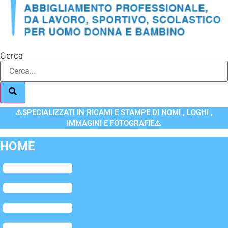
Cerca
⚠️SPECIALIZZATI IN RICAMI E STAMPE DI NOMI , LOGHI ,
IMMAGINI E FOTOGRAFIE⚠️
HOME
Flyout
Menu