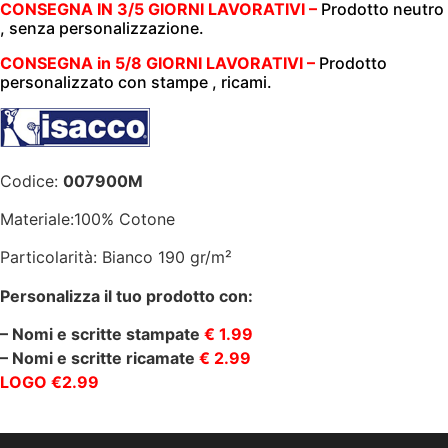
CONSEGNA IN 3/5 GIORNI LAVORATIVI –
Prodotto neutro
MANICA
, senza personalizzazione.
|
PONZA
|
CONSEGNA in 5/8 GIORNI LAVORATIVI –
Prodotto
BOTTONI
personalizzato con stampe , ricami.
A
PRESSIONE
|100%
COTONE|190gr/m2|
quantità
Codice:
007900M
Materiale:100% Cotone
Particolarità: Bianco 190 gr/m²
Personalizza il tuo prodotto con:
– Nomi e scritte stampate
€ 1.99
– Nomi e scritte ricamate
€ 2.99
LOGO €2.99