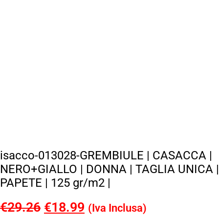
isacco-013028-GREMBIULE | CASACCA |
NERO+GIALLO | DONNA | TAGLIA UNICA |
PAPETE | 125 gr/m2 |
€
29.26
Il
€
18.99
Il
(Iva Inclusa)