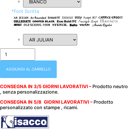
*
Font Scritta
isacco-
013028-
GREMBIULE
|
CASACCA
AGGIUNGI AL CARRELLO
|
NERO+GIALLO
|
CONSEGNA IN 3/5 GIORNI LAVORATIVI –
Prodotto neutro
DONNA
, senza personalizzazione.
|
TAGLIA
UNICA
CONSEGNA IN 5/8 GIORNI LAVORATIVI –
Prodotto
|
personalizzato con stampe , ricami.
PAPETE
|
125
gr/m2