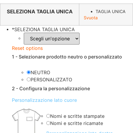
prezzo
prezzo
originale
attuale
SELEZIONA TAGLIA UNICA
TAGLIA UNICA
Svuota
era:
è:
€29.26.
€18.99.
*
SELEZIONA TAGLIA UNICA
Reset options
1 - Selezionare prodotto neutro o personalizzato
NEUTRO
PERSONALIZZATO
2 - Configura la personalizzazione
Personalizzazione lato cuore
Nomi e scritte stampate
Nomi e scritte ricamate