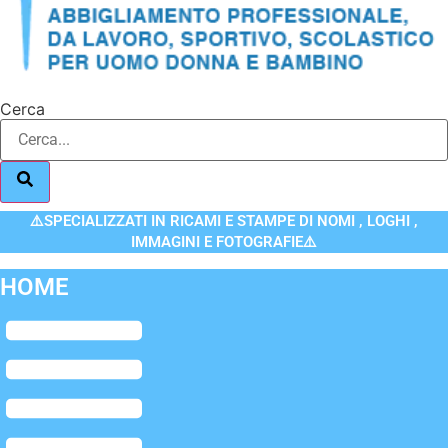
Cerca
⚠️SPECIALIZZATI IN RICAMI E STAMPE DI NOMI , LOGHI ,
IMMAGINI E FOTOGRAFIE⚠️
HOME
Flyout
Menu