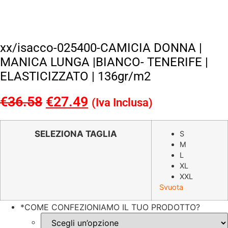
xx/isacco-025400-CAMICIA DONNA |
MANICA LUNGA |BIANCO- TENERIFE |
ELASTICIZZATO | 136gr/m2
€
36.58
Il
€
27.49
Il
(Iva Inclusa)
prezzo
prezzo
originale
attuale
SELEZIONA TAGLIA
S
M
era:
è:
L
€36.58.
€27.49.
XL
XXL
Svuota
*
COME CONFEZIONIAMO IL TUO PRODOTTO?