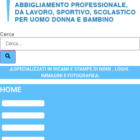
Cerca
⚠️SPECIALIZZATI IN RICAMI E STAMPE DI NOMI , LOGHI ,
IMMAGINI E FOTOGRAFIE⚠️
HOME
Flyout
Menu