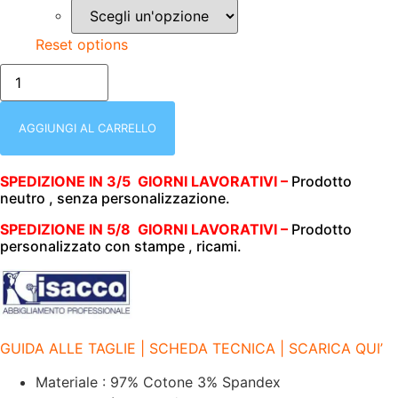
Reset options
xx/isacco-
025400-
CAMICIA
DONNA
|
AGGIUNGI AL CARRELLO
MANICA
LUNGA
|BIANCO-
SPEDIZIONE IN 3/5 GIORNI LAVORATIVI –
Prodotto
TENERIFE
neutro , senza personalizzazione.
|
ELASTICIZZATO
|
SPEDIZIONE IN
5/8 GIORNI LAVORATIVI –
Prodotto
136gr/m2
personalizzato con stampe , ricami.
quantità
GUIDA ALLE TAGLIE | SCHEDA TECNICA | SCARICA QUI’
Materiale : 97% Cotone 3% Spandex