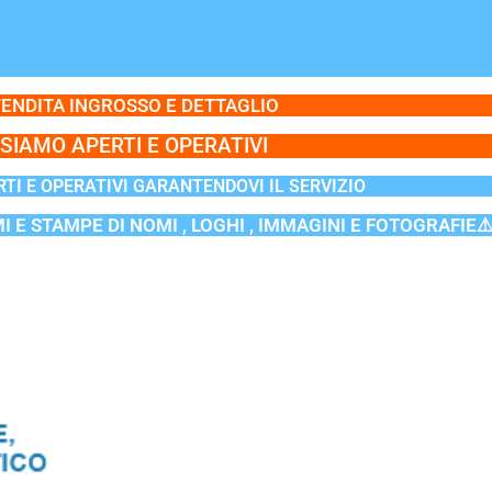
ENDITA INGROSSO E DETTAGLIO
SIAMO APERTI E OPERATIVI
TI E OPERATIVI GARANTENDOVI IL SERVIZIO
MI E STAMPE DI NOMI , LOGHI , IMMAGINI E FOTOGRAFIE⚠