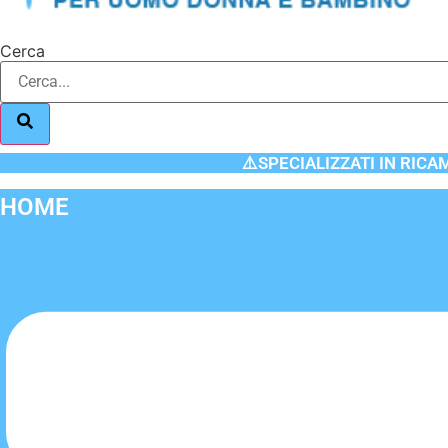
Cerca
⚠️SPECIALIZZATI IN RICA
HOME
Flyout
Menu