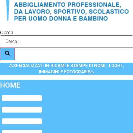
Cerca
⚠️SPECIALIZZATI IN RICAMI E STAMPE DI NOMI , LOGHI ,
IMMAGINI E FOTOGRAFIE⚠️
HOME
Flyout
Menu