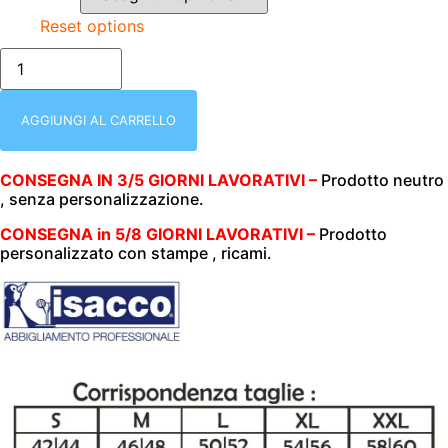
Reset options
ISACCO
044691
|
PANTALONE
CON
AGGIUNGI AL CARRELLO
ELASTICO
E
CORDINO
CONSEGNA IN 3/5 GIORNI LAVORATIVI –
Prodotto neutro
|
, senza personalizzazione.
PANTALACCIO
|
MAORI
CONSEGNA in 5/8 GIORNI LAVORATIVI –
Prodotto
91|
personalizzato con stampe , ricami.
UNISEX
(UOMO|DONNA)
|
CHIUSURA
ELASTICO
E
CORDINO
|
3
TASCHE
|
195