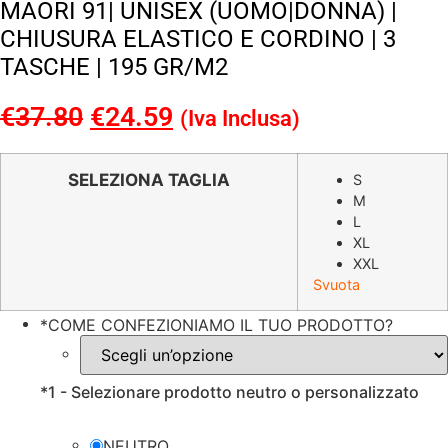
MAORI 91| UNISEX (UOMO|DONNA) |
CHIUSURA ELASTICO E CORDINO | 3
TASCHE | 195 GR/M2
€
37.80
Il
€
24.59
Il
(Iva Inclusa)
prezzo
prezzo
originale
attuale
SELEZIONA TAGLIA
S
M
era:
è:
L
€37.80.
€24.59.
XL
XXL
Svuota
*
COME CONFEZIONIAMO IL TUO PRODOTTO?
*
1 - Selezionare prodotto neutro o personalizzato
NEUTRO