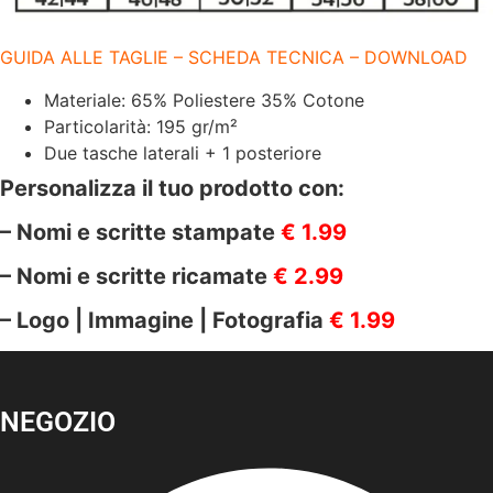
GR/M2
quantità
GUIDA ALLE TAGLIE – SCHEDA TECNICA – DOWNLOAD
Materiale: 65% Poliestere 35% Cotone
Particolarità: 195 gr/m²
Due tasche laterali + 1 posteriore
Personalizza il tuo prodotto con:
– Nomi e scritte stampate
€ 1.99
– Nomi e scritte ricamate
€ 2.99
– Logo | Immagine | Fotografia
€ 1.99
NEGOZIO