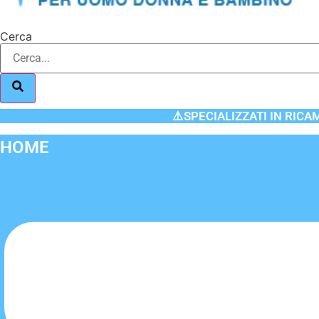
Cerca
⚠️SPECIALIZZATI IN RICA
HOME
Flyout
Menu