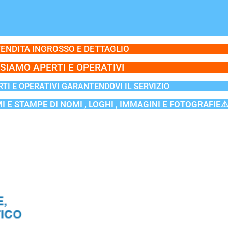
ENDITA INGROSSO E DETTAGLIO
SIAMO APERTI E OPERATIVI
TI E OPERATIVI GARANTENDOVI IL SERVIZIO
MI E STAMPE DI NOMI , LOGHI , IMMAGINI E FOTOGRAFIE⚠