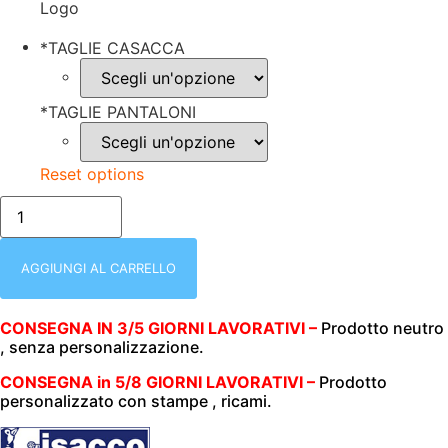
Logo
*
TAGLIE CASACCA
*
TAGLIE PANTALONI
Reset options
isacco-
045204-
COMPLETO
|
CASACCA+PANTALONE
AGGIUNGI AL CARRELLO
|
100%
COTONE
CONSEGNA IN 3/5 GIORNI LAVORATIVI –
Prodotto neutro
|190
, senza personalizzazione.
gr/
m2|
ISACCO
CONSEGNA in 5/8 GIORNI LAVORATIVI –
Prodotto
|
personalizzato con stampe , ricami.
UNISEX
quantità