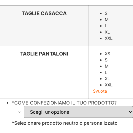
prezzo
prezzo
originale
attuale
TAGLIE CASACCA
S
M
era:
è:
L
€49.98.
€32.79.
XL
XXL
TAGLIE PANTALONI
XS
S
M
L
XL
XXL
Svuota
*
COME CONFEZIONIAMO IL TUO PRODOTTO?
*
Selezionare prodotto neutro o personalizzato