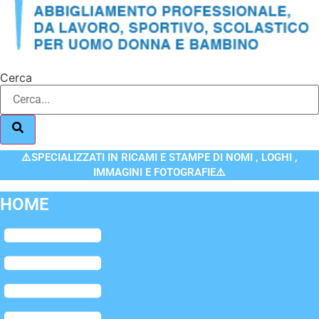
Cerca
⚠️SPECIALIZZATI IN RICAMI E STAMPE DI NOMI , LOGHI ,
IMMAGINI E FOTOGRAFIE⚠️
HOME
Flyout
Menu