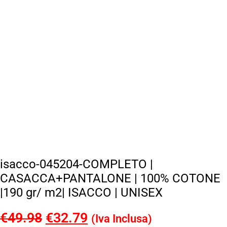
isacco-045204-COMPLETO |
CASACCA+PANTALONE | 100% COTONE
|190 gr/ m2| ISACCO | UNISEX
€
49.98
Il
€
32.79
Il
(Iva Inclusa)