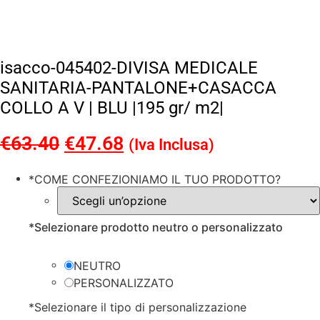
isacco-045402-DIVISA MEDICALE
SANITARIA-PANTALONE+CASACCA
COLLO A V | BLU |195 gr/ m2|
€
63.40
Il
€
47.68
Il
(Iva Inclusa)
prezzo
prezzo
*
COME CONFEZIONIAMO IL TUO PRODOTTO?
originale
attuale
era:
è:
*
Selezionare prodotto neutro o personalizzato
€63.40.
€47.68.
NEUTRO
PERSONALIZZATO
*
Selezionare il tipo di personalizzazione