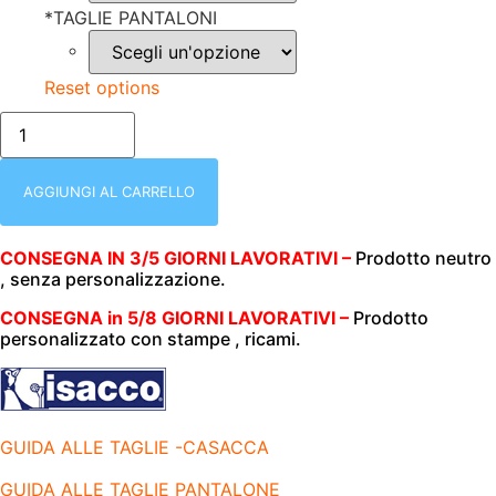
*
TAGLIE PANTALONI
Reset options
isacco-
045402-
DIVISA
MEDICALE
SANITARIA-
AGGIUNGI AL CARRELLO
PANTALONE+CASACCA
COLLO
A
CONSEGNA IN 3/5 GIORNI LAVORATIVI –
Prodotto neutro
V
, senza personalizzazione.
|
BLU
|195
CONSEGNA in 5/8 GIORNI LAVORATIVI –
Prodotto
gr/
personalizzato con stampe , ricami.
m2|
quantità
GUIDA ALLE TAGLIE -CASACCA
GUIDA ALLE TAGLIE PANTALONE