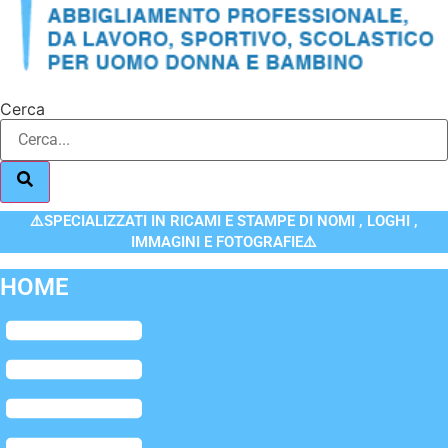
Cerca
⚠️SPECIALIZZATI IN RICAMI E STAMPE DI NOMI , LOGHI ,
IMMAGINI E FOTOGRAFIE⚠️
HOME
Flyout
Menu