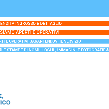
ENDITA INGROSSO E DETTAGLIO
SIAMO APERTI E OPERATIVI
TI E OPERATIVI GARANTENDOVI IL SERVIZIO
MI E STAMPE DI NOMI , LOGHI , IMMAGINI E FOTOGRAFIE⚠