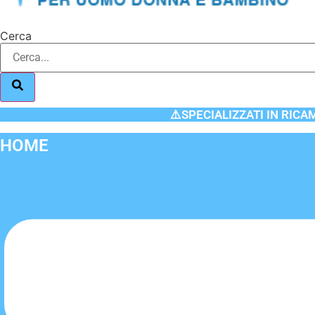
Cerca
⚠️SPECIALIZZATI IN RICA
HOME
Flyout
Menu