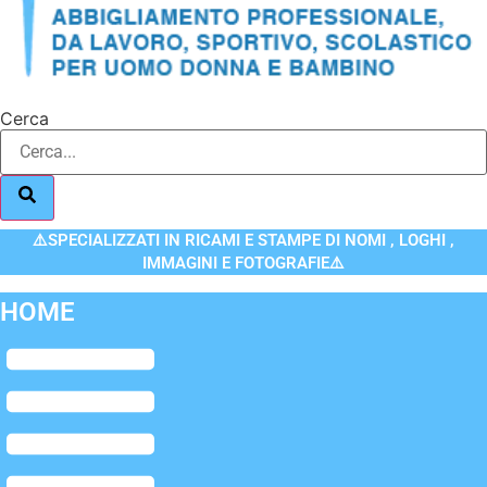
Cerca
⚠️SPECIALIZZATI IN RICAMI E STAMPE DI NOMI , LOGHI ,
IMMAGINI E FOTOGRAFIE⚠️
HOME
Flyout
Menu