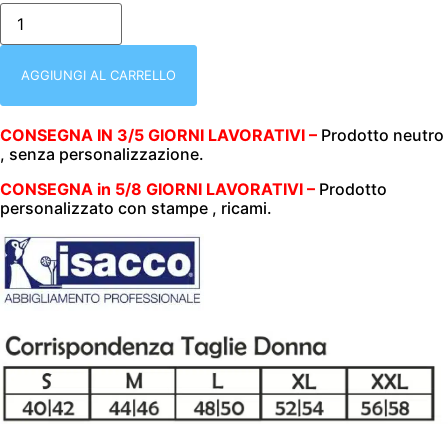
XX/isacco-
057500m-
GIACCA
LADY
CHEF
AGGIUNGI AL CARRELLO
|
MEZZA
MANICA
CONSEGNA IN 3/5 GIORNI LAVORATIVI –
Prodotto neutro
|
, senza personalizzazione.
BIANCA
|
100%
CONSEGNA in 5/8 GIORNI LAVORATIVI –
Prodotto
COTONE
personalizzato con stampe , ricami.
|
190
GR/M2
|
quantità