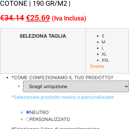
COTONE | 190 GR/M2 |
€
34.14
Il
€
25.69
Il
(Iva Inclusa)
prezzo
prezzo
originale
attuale
SELEZIONA TAGLIA
S
M
era:
è:
L
€34.14.
€25.69.
XL
XXL
Svuota
*
COME CONFEZIONIAMO IL TUO PRODOTTO?
*
Selezionare prodotto neutro o personalizzato
NEUTRO
PERSONALIZZATO