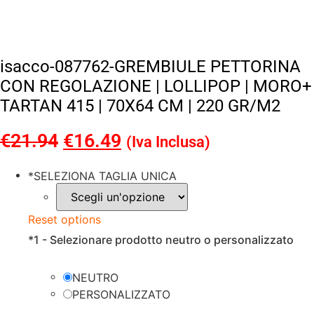
isacco-087762-GREMBIULE PETTORINA
CON REGOLAZIONE | LOLLIPOP | MORO+
TARTAN 415 | 70X64 CM | 220 GR/M2
€
21.94
Il
€
16.49
Il
(Iva Inclusa)
prezzo
prezzo
*
SELEZIONA TAGLIA UNICA
originale
attuale
era:
è:
Reset options
€21.94.
€16.49.
*
1 - Selezionare prodotto neutro o personalizzato
NEUTRO
PERSONALIZZATO