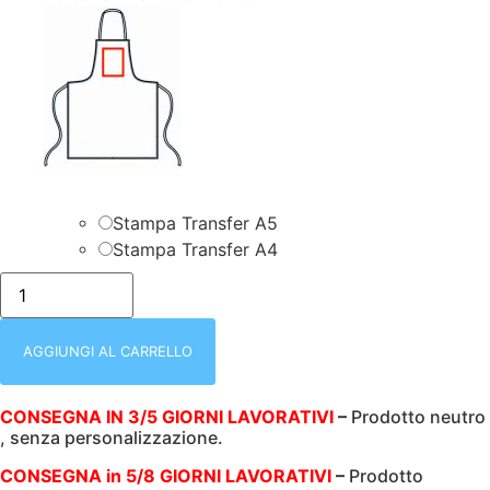
Stampa Transfer A5
Stampa Transfer A4
isacco-
087762-
GREMBIULE
PETTORINA
CON
AGGIUNGI AL CARRELLO
REGOLAZIONE
|
LOLLIPOP
CONSEGNA IN 3/5 GIORNI LAVORATIVI
–
Prodotto neutro
|
, senza personalizzazione.
MORO+
TARTAN
415
CONSEGNA in 5/8 GIORNI LAVORATIVI
–
Prodotto