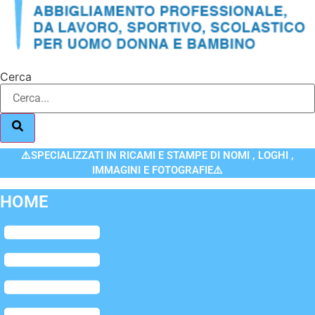
Cerca
⚠️SPECIALIZZATI IN RICAMI E STAMPE DI NOMI , LOGHI ,
IMMAGINI E FOTOGRAFIE⚠️
HOME
Flyout
Menu