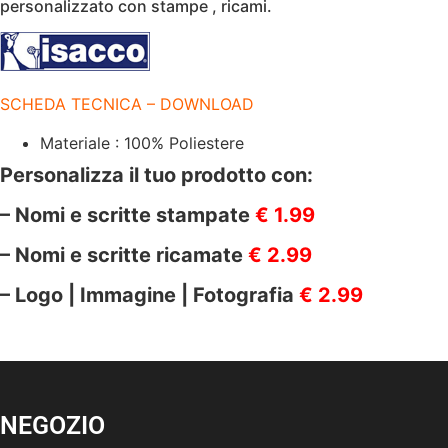
|
personalizzato con stampe , ricami.
70X64
CM
|
220
GR/M2
quantità
SCHEDA TECNICA – DOWNLOAD
Materiale : 100% Poliestere
Personalizza il tuo prodotto con:
– Nomi e scritte stampate
€ 1.99
– Nomi e scritte ricamate
€ 2.99
– Logo | Immagine | Fotografia
€ 2.99
NEGOZIO