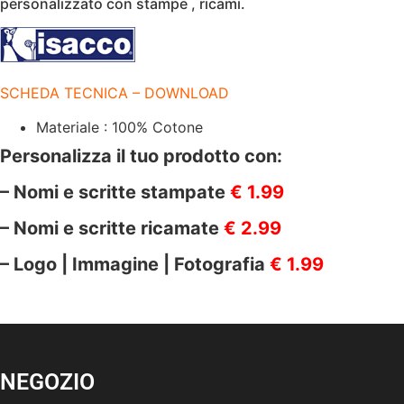
personalizzato con stampe , ricami.
|
220
GR/M2
|
quantità
SCHEDA TECNICA – DOWNLOAD
Materiale : 100% Cotone
Personalizza il tuo prodotto con:
– Nomi e scritte stampate
€ 1.99
– Nomi e scritte ricamate
€ 2.99
– Logo | Immagine | Fotografia
€ 1.99
NEGOZIO