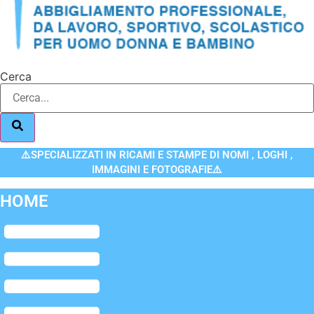
Cerca
⚠️SPECIALIZZATI IN RICAMI E STAMPE DI NOMI , LOGHI ,
IMMAGINI E FOTOGRAFIE⚠️
HOME
Flyout
Menu