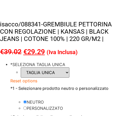
isacco/088341-GREMBIULE PETTORINA
CON REGOLAZIONE | KANSAS | BLACK
JEANS | COTONE 100% | 220 GR/M2 |
€
39.02
Il
€
29.29
Il
(Iva Inclusa)
prezzo
prezzo
*
SELEZIONA TAGLIA UNICA
originale
attuale
era:
è:
Reset options
€39.02.
€29.29.
*
1 - Selezionare prodotto neutro o personalizzato
NEUTRO
PERSONALIZZATO