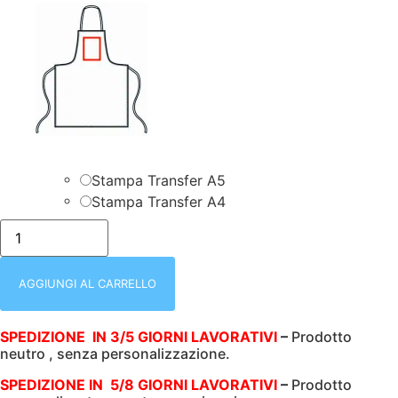
Stampa Transfer A5
Stampa Transfer A4
isacco/088341-
GREMBIULE
PETTORINA
CON
REGOLAZIONE
AGGIUNGI AL CARRELLO
|
KANSAS
|
SPEDIZIONE IN 3/5 GIORNI LAVORATIVI
–
Prodotto
BLACK
neutro , senza personalizzazione.
JEANS
|
COTONE
SPEDIZIONE IN 5/8 GIORNI LAVORATIVI
–
Prodotto
100%