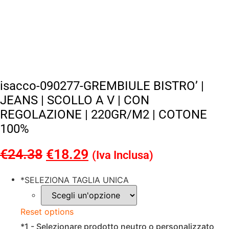
isacco-090277-GREMBIULE BISTRO’ |
JEANS | SCOLLO A V | CON
REGOLAZIONE | 220GR/M2 | COTONE
100%
€
24.38
Il
€
18.29
Il
(Iva Inclusa)
prezzo
prezzo
*
SELEZIONA TAGLIA UNICA
originale
attuale
era:
è:
Reset options
€24.38.
€18.29.
*
1 - Selezionare prodotto neutro o personalizzato