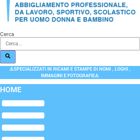
Cerca
⚠️SPECIALIZZATI IN RICAMI E STAMPE DI NOMI , LOGHI ,
IMMAGINI E FOTOGRAFIE⚠️
HOME
Flyout
Menu