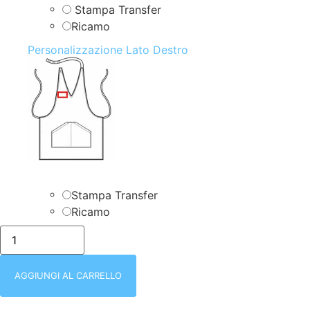
Stampa Transfer
Ricamo
Personalizzazione Lato Destro
Stampa Transfer
Ricamo
isacco-
090277-
GREMBIULE
BISTRO'
|
AGGIUNGI AL CARRELLO
JEANS
|
SCOLLO