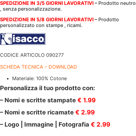
SPEDIZIONE IN 3/5 GIORNI LAVORATIVI
–
Prodotto neutro
A
, senza personalizzazione.
V
|
CON
SPEDIZIONE IN 5/8 GIORNI LAVORATIVI
–
Prodotto
REGOLAZIONE
personalizzato con stampe , ricami.
|
220GR/M2
|
COTONE
100%
quantità
CODICE ARTICOLO 090277
SCHEDA TECNICA – DOWNLOAD
Materiale: 100% Cotone
Personalizza il tuo prodotto con:
– Nomi e scritte stampate
€ 1.99
– Nomi e scritte ricamate
€ 2.99
– Logo | Immagine | Fotografia
€ 2.99